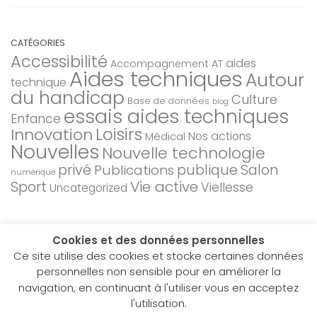
CATÉGORIES
Accessibilité
aides
Accompagnement AT
Aides techniques
Autour
technique
du handicap
Culture
Base de données
blog
essais aides techniques
Enfance
Loisirs
Innovation
Nos actions
Médical
Nouvelles
Nouvelle technologie
privé
Salon
Publications
publique
numérique
Sport
Vie active
Viellesse
Uncategorized
Cookies et des données personnelles
Ce site utilise des cookies et stocke certaines données
personnelles non sensible pour en améliorer la
navigation, en continuant à l'utiliser vous en acceptez
Hacavie © 2026. Tous droits réservés.
l'utilisation.
Fièrement propulsé par
- Conçu par
Allez sur Hueman Pro