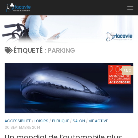
Au dessous du contenu
ÉTIQUETÉ :
PARKING
0
ACCESSIBILITÉ
/
LOISIRS
/
PUBLIQUE
/
SALON
/
VIE ACTIVE
30 SEPTEMBRE 2014
Un mondial de l’automobile plus