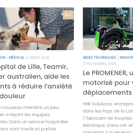
0
ION
/
MÉDICAL
5 MARS 2026
AIDES TECHNIQUES
/
INNOV
17 NOVEMBRE 2025
ôpital de Lille, Teamir,
Le PROMENER, u
r australien, aide les
motorisé pour 
nts à réduire l’anxiété
déplacements
 douleur
HPR Solutions, entrepri
, un nouveau membre un peu
dans les Pays de la Loi
ier a rejoint les équipes
/ fabricant de tricycle
tes. Dans un service hospitalier
électrique. Dans cet art
oins sont lourds et parfois
présenter l’un de leurs