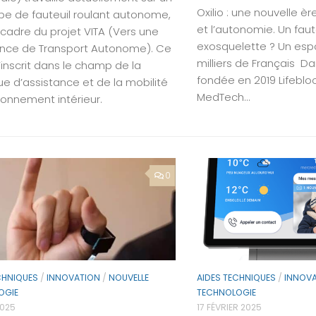
Oxilio : une nouvelle èr
pe de fauteuil roulant autonome,
et l’autonomie. Un faut
 cadre du projet VITA (Vers une
exosquelette ? Un esp
gence de Transport Autonome). Ce
milliers de Français 
’inscrit dans le champ de la
fondée en 2019 Lifebloo
ue d’assistance et de la mobilité
MedTech...
ronnement intérieur.
0
CHNIQUES
/
INNOVATION
/
NOUVELLE
AIDES TECHNIQUES
/
INNOV
OGIE
TECHNOLOGIE
2025
17 FÉVRIER 2025