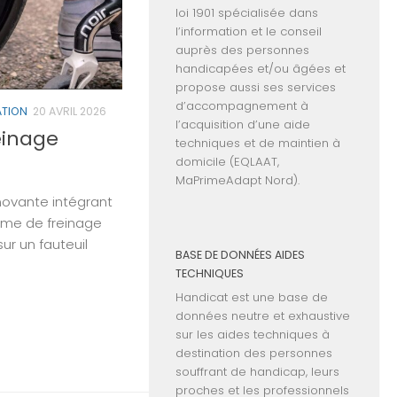
loi 1901 spécialisée dans
l’information et le conseil
auprès des personnes
handicapées et/ou âgées et
propose aussi ses services
d’accompagnement à
ATION
20 AVRIL 2026
l’acquisition d’une aide
einage
techniques et de maintien à
domicile (EQLAAT,
MaPrimeAdapt Nord).
novante intégrant
ème de freinage
ur un fauteuil
BASE DE DONNÉES AIDES
TECHNIQUES
Handicat est une base de
données neutre et exhaustive
sur les aides techniques à
destination des personnes
souffrant de handicap, leurs
proches et les professionnels