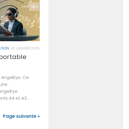
0
ATION
20 JANVIER 2025
 portable
e AngelEye. Ce
’une
AngelEye
ts A4 et A3. .
Page suivante »