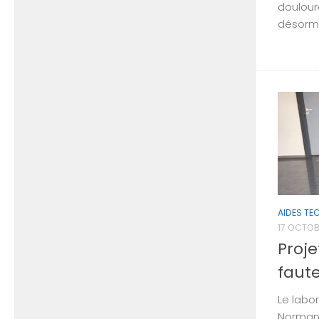
doulour
désormai
AIDES TE
17 OCTOB
Proje
faut
Le labo
Normand