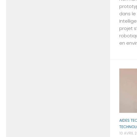
prototy
dans le
Intelli
projet s
robotiq
en envi
AIDES TE
TECHNOL
10 AVRIL 