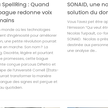
La SpellRing : Quand
SONAID, une no
bague redonne voix
solution du do
mains
Vous l’avez pet être a
l’émission “Qui veut êt
 monde où les technologies
Nicolas Turpault, co-f
ent d’ingéniosité pour améliorer
SONAID. Nicolas a prés
ion, une petite révolution pourrait
destinée aux personne
re en marche. Son nom ? La
une analyse de...
g. Discrète, légère et pourtant
de promesses, cette bague
ente conçue par Louis DiPietro et
pe de l’Université Cornell (États-
ourrait transformer la manière
 langue des signes est perçue et
 au quotidien.