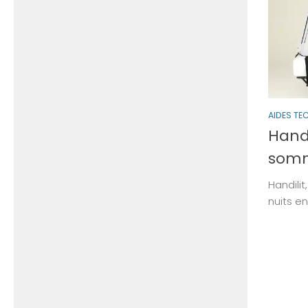
AIDES TE
Handi
somm
Handili
nuits en