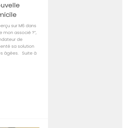
uvelle
micile
perçu sur M6 dans
re mon associé ?”,
ondateur de
enté sa solution
s âgées. Suite à