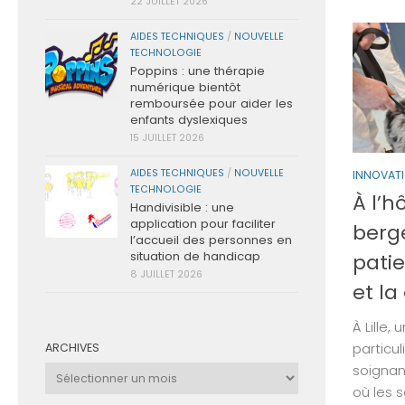
22 JUILLET 2026
AIDES TECHNIQUES
/
NOUVELLE
TECHNOLOGIE
Poppins : une thérapie
numérique bientôt
remboursée pour aider les
enfants dyslexiques
15 JUILLET 2026
AIDES TECHNIQUES
/
NOUVELLE
INNOVAT
TECHNOLOGIE
À l’h
Handivisible : une
application pour faciliter
berge
l’accueil des personnes en
situation de handicap
patie
8 JUILLET 2026
et la
À Lille
particul
ARCHIVES
soignan
Archives
où les s