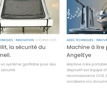
0
CHNIQUES
/
INNOVATION
11 FÉVRIER 2025
AIDES TECHNIQUES
/
INNOV
lit, la sécurité du
Machine à lire
eil.
AngelEye
t, un système gonflable pour des
Machine à lire portabl
 sécurité
dispositif est équipé d
reconnaissance OCR, 
vocalisera vos documen