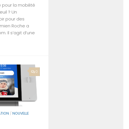
e pour la mobilité
euil ? Un
oir pour des
Damien Roche a
m. Il s’agit d’une
0
ATION
/
NOUVELLE