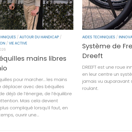
CHNIQUES
/
AUTOUR DU HANDICAP
/
AIDES TECHNIQUES
/
INNOV
ION
/
VIE ACTIVE
Système de Fr
2026
Dreeft
équilles mains libres
io
DREEFT est une roue in
en leur centre un syst
uilles pour marcher… les mains
jamais vu auparavant s
Se déplacer avec des béquilles
roulant.
 déjà de l’énergie, de l’équilibre
attention. Mais cela devient
lus compliqué lorsqu’il faut, en
mps, ouvrir une...