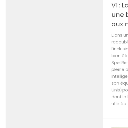
V1 : 
une 
aux 
Dans un
redoubl
l’inclus
bien êt
SpellRin
pleine 
intellig
son équi
Unis) p
dont la
utilisée