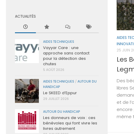
ACTUALITÉS
AIDES TE
AIDES TECHNIQUES
INNOVAT
Vayyar Care : une
25 JUIN 
approche sans contact
Les B
pour la détection des
chutes
Legm
5 AOÛT 2026
Des béq
AIDES TECHNIQUES
/
AUTOUR DU
libres 
HANDICAP
Le SKEED d’Eppur
demande
29 JUILLET 2026
et de l’
encore p
AUTOUR DU HANDICAP
même te
Les donneurs de voix : ces
bénévoles qui font vivre les
livres autrement