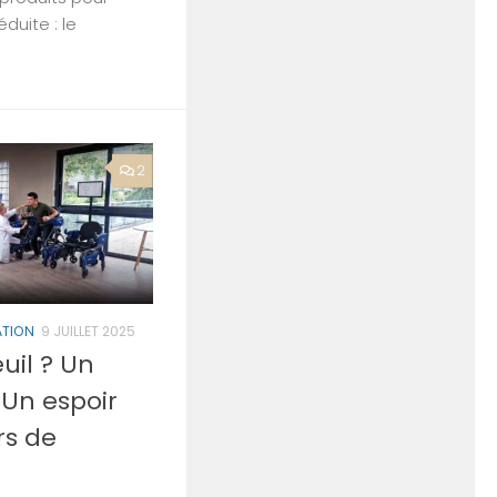
duite : le
2
ATION
9 JUILLET 2025
euil ? Un
 Un espoir
rs de