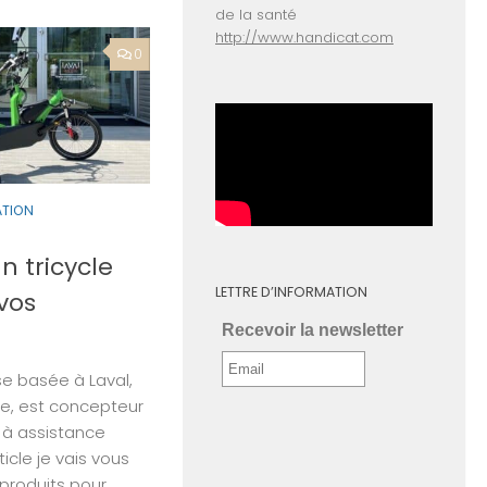
de la santé
http://www.handicat.com
0
ATION
n tricycle
LETTRE D’INFORMATION
vos
Recevoir la newsletter
se basée à Laval,
re, est concepteur
s à assistance
icle je vais vous
 produits pour