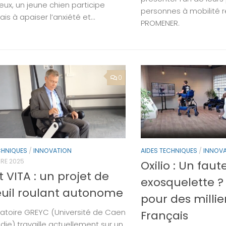
eux, un jeune chien participe
personnes à mobilité ré
s à apaiser l’anxiété et...
PROMENER.
0
CHNIQUES
/
INNOVATION
AIDES TECHNIQUES
/
INNOV
RE 2025
Oxilio : Un faut
t VITA : un projet de
exosquelette ?
euil roulant autonome
pour des millie
ratoire GREYC (Université de Caen
Français
ie) travaille actuellement sur un