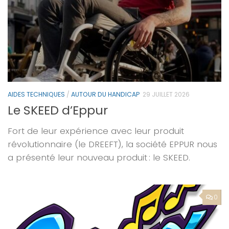
AIDES TECHNIQUES
/
AUTOUR DU HANDICAP
29 JUILLET 2026
Le SKEED d’Eppur
Fort de leur expérience avec leur produit
révolutionnaire (le DREEFT), la société EPPUR nous
a présenté leur nouveau produit : le SKEED.
0