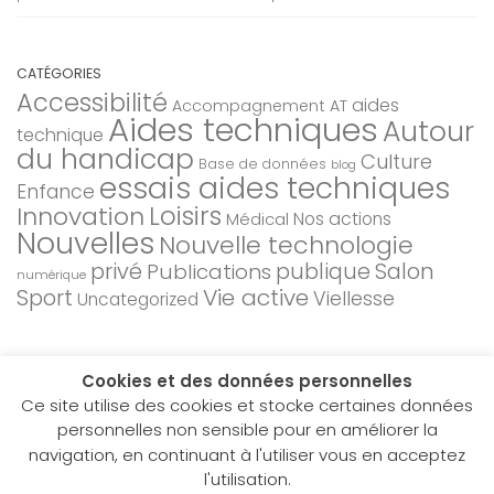
CATÉGORIES
Accessibilité
aides
Accompagnement AT
Aides techniques
Autour
technique
du handicap
Culture
Base de données
blog
essais aides techniques
Enfance
Loisirs
Innovation
Nos actions
Médical
Nouvelles
Nouvelle technologie
privé
Salon
Publications
publique
numérique
Sport
Vie active
Viellesse
Uncategorized
Cookies et des données personnelles
Ce site utilise des cookies et stocke certaines données
personnelles non sensible pour en améliorer la
navigation, en continuant à l'utiliser vous en acceptez
Hacavie © 2026. Tous droits réservés.
l'utilisation.
Fièrement propulsé par
- Conçu par
Allez sur Hueman Pro