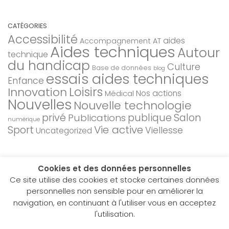
CATÉGORIES
Accessibilité
aides
Accompagnement AT
Aides techniques
Autour
technique
du handicap
Culture
Base de données
blog
essais aides techniques
Enfance
Loisirs
Innovation
Nos actions
Médical
Nouvelles
Nouvelle technologie
privé
Salon
Publications
publique
numérique
Sport
Vie active
Viellesse
Uncategorized
Cookies et des données personnelles
Ce site utilise des cookies et stocke certaines données
personnelles non sensible pour en améliorer la
navigation, en continuant à l'utiliser vous en acceptez
Hacavie © 2026. Tous droits réservés.
l'utilisation.
Fièrement propulsé par
- Conçu par
Allez sur Hueman Pro