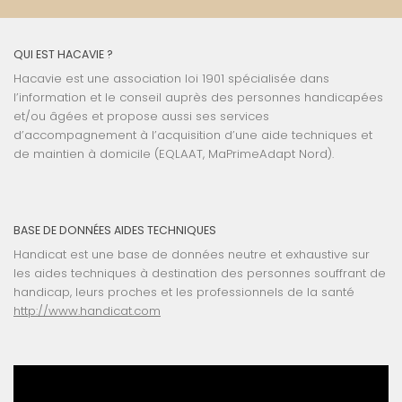
QUI EST HACAVIE ?
Hacavie est une association loi 1901 spécialisée dans
l’information et le conseil auprès des personnes handicapées
et/ou âgées et propose aussi ses services
d’accompagnement à l’acquisition d’une aide techniques et
de maintien à domicile (EQLAAT, MaPrimeAdapt Nord).
BASE DE DONNÉES AIDES TECHNIQUES
Handicat est une base de données neutre et exhaustive sur
les aides techniques à destination des personnes souffrant de
handicap, leurs proches et les professionnels de la santé
http://www.handicat.com