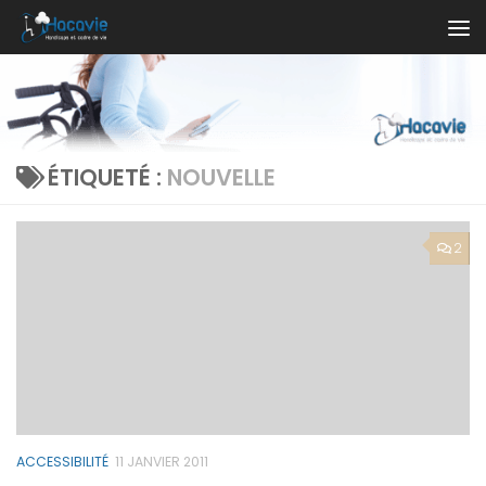
Au dessous du contenu
ÉTIQUETÉ :
NOUVELLE
2
ACCESSIBILITÉ
11 JANVIER 2011