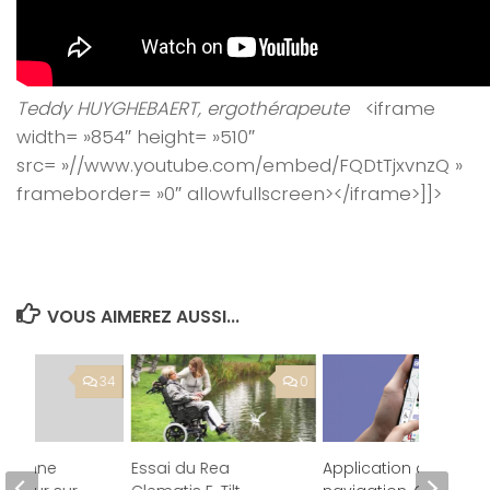
Teddy HUYGHEBAERT, ergothérapeute
<iframe
width= »854″ height= »510″
src= »//www.youtube.com/embed/FQDtTjxvnzQ »
frameborder= »0″ allowfullscreen></iframe>]]>
VOUS AIMEREZ AUSSI...
34
0
ersonne
Essai du Rea
Application de