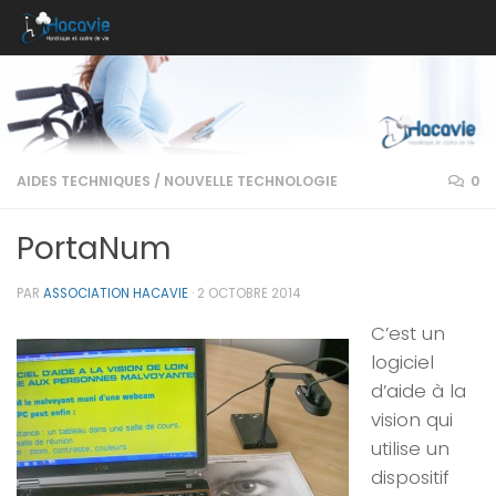
Au dessous du contenu
AIDES TECHNIQUES
/
NOUVELLE TECHNOLOGIE
0
PortaNum
PAR
ASSOCIATION HACAVIE
·
2 OCTOBRE 2014
C’est un
logiciel
d’aide à la
vision qui
utilise un
dispositif