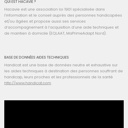
QUI EST HACAVIE ?
Hacavie est une association loi 1901 spécialisée dans
l’information et le conseil auprès des personnes handicapées
et/ou âgées et propose aussi ses services
d’accompagnement à l’acquisition d’une aide techniques et
de maintien à domicile (EQLAAT, MaPrimeAdapt Nord).
BASE DE DONNÉES AIDES TECHNIQUES
Handicat est une base de données neutre et exhaustive sur
les aides techniques à destination des personnes souffrant de
handicap, leurs proches et les professionnels de la santé
http://www.handicat.com