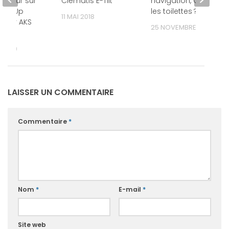
isateur sur
Clematis E-Tilt
navigation, Où sont
Way-Up
les toilettes ?
11 MAI 2018
é par AKS
25 NOVEMBRE 2022
 2009
LAISSER UN COMMENTAIRE
Commentaire
*
Nom
*
E-mail
*
Site web