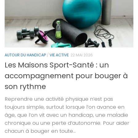
AUTOUR DU HANDICAP
/
VIE ACTIVE
22 MAI 2026
Les Maisons Sport-Santé : un
accompagnement pour bouger à
son rythme
Reprendre une activité physique n’est pas
toujours simple, surtout lorsque l’on avance en
âge, que l’on vit avec un handicap, une maladie
chronique ou une perte d’autonomie. Pour aider
chacun à bouger en toute...