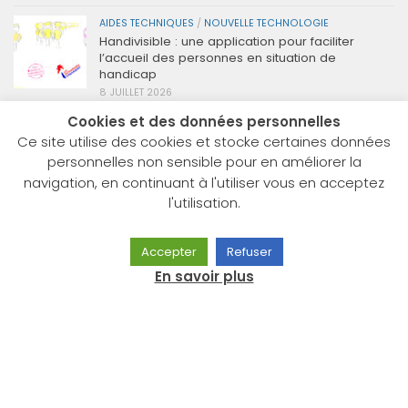
AIDES TECHNIQUES
/
NOUVELLE TECHNOLOGIE
Handivisible : une application pour faciliter
l’accueil des personnes en situation de
handicap
8 JUILLET 2026
Cookies et des données personnelles
Ce site utilise des cookies et stocke certaines données
personnelles non sensible pour en améliorer la
ARCHIVES
navigation, en continuant à l'utiliser vous en acceptez
Archives
l'utilisation.
Accepter
Refuser
PLUS
En savoir plus
QUI EST HACAVIE ?
Hacavie est une association loi 1901 spécialisée dans
l’information et le conseil auprès des personnes handicapées
et/ou âgées et propose aussi ses services