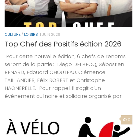
CULTURE
/
LOISIRS
1 JUIN 2026
Top Chef des Positifs édtion 2026
Pour cette nouvelle édition, 6 chefs de renoms
seront de la partie : Diego DELBECQ, Sébastien
RENARD, Edouard CHOUTEAU, Clémence
TAILLANDIER, Félix ROBERT et Christophe
HAGNERELLE. Pour rappel, il s’agit d’un
événement culinaire et solidaire organisé par...
0