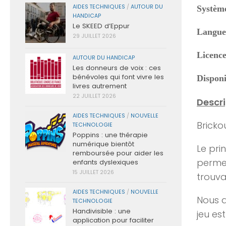
AIDES TECHNIQUES
/
AUTOUR DU
Système
HANDICAP
Le SKEED d’Eppur
Langue
29 JUILLET 2026
Licence
AUTOUR DU HANDICAP
Les donneurs de voix : ces
bénévoles qui font vivre les
Disponi
livres autrement
22 JUILLET 2026
Descri
AIDES TECHNIQUES
/
NOUVELLE
Bricko
TECHNOLOGIE
Poppins : une thérapie
numérique bientôt
Le pri
remboursée pour aider les
permet
enfants dyslexiques
15 JUILLET 2026
trouva
AIDES TECHNIQUES
/
NOUVELLE
Nous a
TECHNOLOGIE
Handivisible : une
jeu es
application pour faciliter