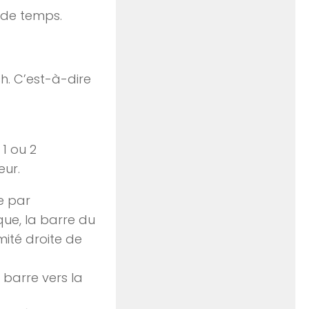
e de temps.
sh. C’est-à-dire
 1 ou 2
eur.
ue par
que, la barre du
mité droite de
 barre vers la