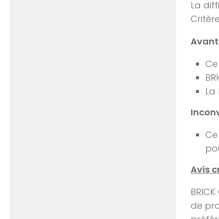
La dif
Critèr
Avant
Ce 
BRI
La 
Incon
Ce 
pou
Avis c
BRICK 
de pro