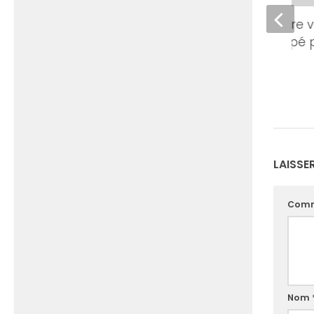
Logiciel de lecture 
ORATO développé p
Software
14 JANVIER 2011
LAISSE
Comm
Nom