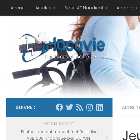
Accueil
Articles
Base AT Handicat
A propos 
Au dessous du contenu
SUIVRE :
AIDES 
ARTICLE SUIVANT
Jeu
Fauteuil roulant manuel à châssis fixe
ASB 600 R fabriqué par DUPONT