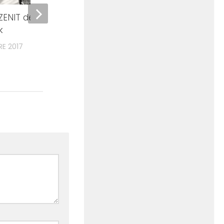
Beltone First d'Amplifon
 ZENIT de chez
7 JUILLET 2014
k
E 2017