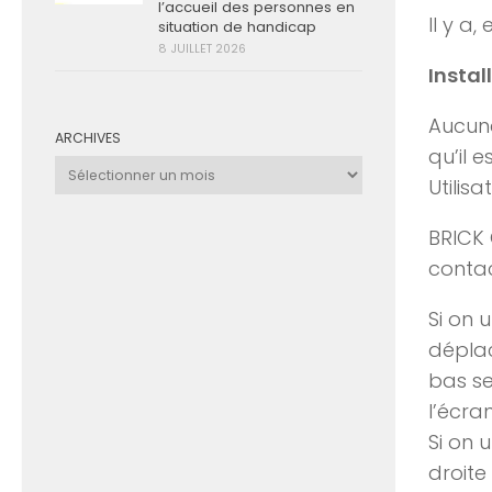
l’accueil des personnes en
Il y a,
situation de handicap
8 JUILLET 2026
Instal
Aucune
ARCHIVES
qu’il 
Archives
Utilisa
BRICK 
contac
Si on 
déplac
bas se
l’écra
Si on 
droite