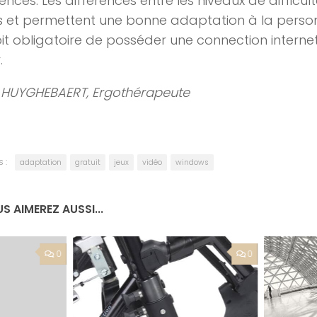
ences. Les différences entre les niveaux de difficul
les et permettent une bonne adaptation à la per
soit obligatoire de posséder une connection interne
.
 HUYGHEBAERT, Ergothérapeute
 :
adaptation
gratuit
jeux
vidéo
windows
S AIMEREZ AUSSI...
0
0