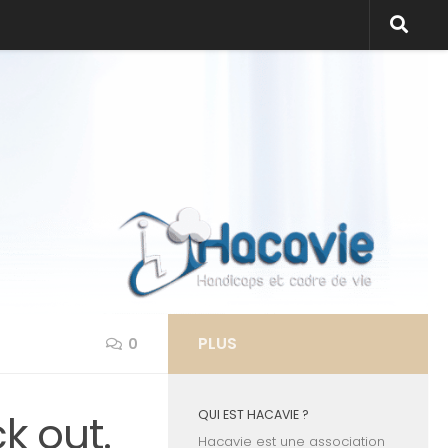
PLUS
0
k out.
QUI EST HACAVIE ?
Hacavie est une association