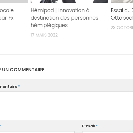
vocale
Hémipod | Innovation à
Essai du
ar Fx
destination des personnes
Ottoboc
hémiplégiques
23 OCTOBR
17 MARS 2022
R UN COMMENTAIRE
entaire
*
*
E-mail
*