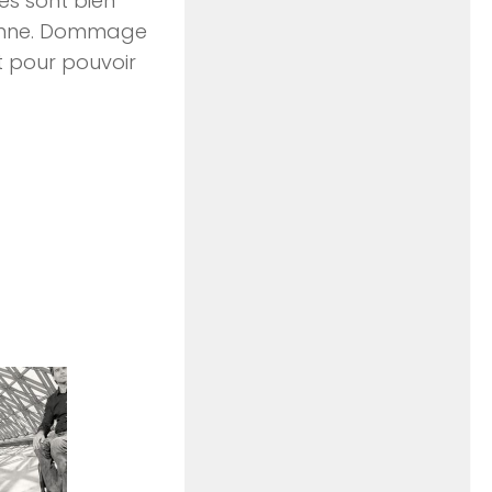
tés sont bien
sonne. Dommage
t pour pouvoir
0