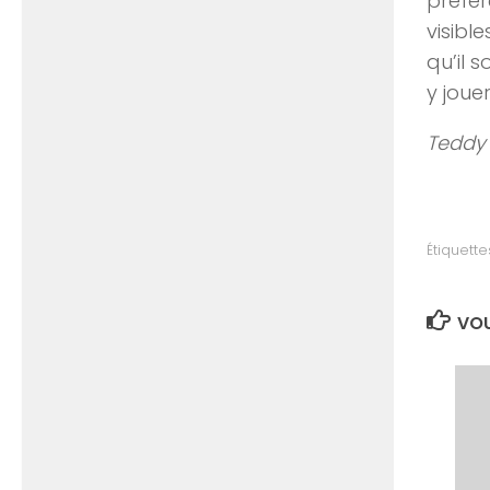
préfér
visib
qu’il 
y jouer
Teddy
Étiquettes
VOU