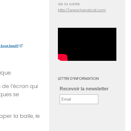
de la santé
http://www.handicat.com
ckout.html#
ique.
LETTRE D’INFORMATION
 de l’écran qui
Recevoir la newsletter
iques se
per la balle, le