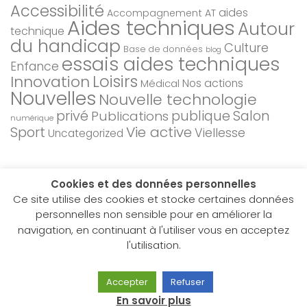
Accessibilité
aides
Accompagnement AT
Aides techniques
Autour
technique
du handicap
Culture
Base de données
blog
essais aides techniques
Enfance
Loisirs
Innovation
Nos actions
Médical
Nouvelles
Nouvelle technologie
privé
Salon
Publications
publique
numérique
Sport
Vie active
Viellesse
Uncategorized
Cookies et des données personnelles
Ce site utilise des cookies et stocke certaines données
personnelles non sensible pour en améliorer la
navigation, en continuant à l'utiliser vous en acceptez
Hacavie © 2026. Tous droits réservés.
l'utilisation.
Fièrement propulsé par
- Conçu par
Allez sur Hueman Pro
Accepter
Refuser
En savoir plus