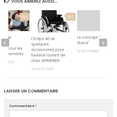
VOUS AIMEREZ AUSSI...
0
2
ert, le
Le concept "Sit and
L’Eclips AD et
eur
Stand"
quelques
ire pour les
accessoires pour
12 SEPTEMBRE 2014
mouvements
fauteuil roulant de
chez VERMEIREN
BRE 2025
29 AOÛT 2016
LAISSER UN COMMENTAIRE
Commentaire
*