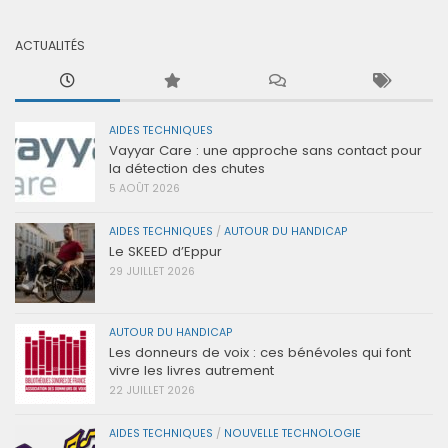
ACTUALITÉS
AIDES TECHNIQUES
Vayyar Care : une approche sans contact pour
la détection des chutes
5 AOÛT 2026
AIDES TECHNIQUES
/
AUTOUR DU HANDICAP
Le SKEED d’Eppur
29 JUILLET 2026
AUTOUR DU HANDICAP
Les donneurs de voix : ces bénévoles qui font
vivre les livres autrement
22 JUILLET 2026
AIDES TECHNIQUES
/
NOUVELLE TECHNOLOGIE