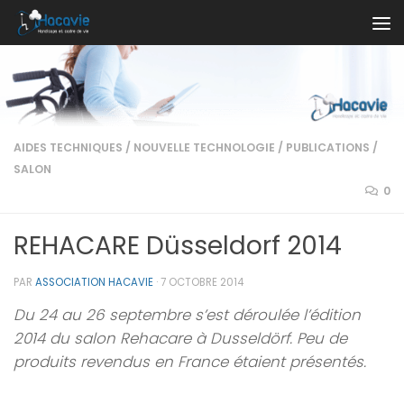
Au dessous du contenu
AIDES TECHNIQUES
/
NOUVELLE TECHNOLOGIE
/
PUBLICATIONS
/
SALON
0
REHACARE Düsseldorf 2014
PAR
ASSOCIATION HACAVIE
·
7 OCTOBRE 2014
Du 24 au 26 septembre s’est déroulée l’édition
2014 du salon Rehacare à Dusseldörf. Peu de
produits revendus en France étaient présentés.