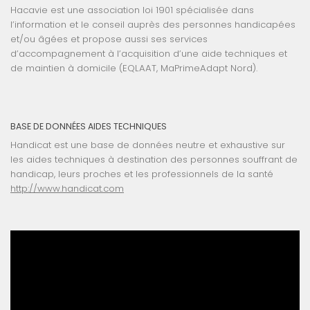
Hacavie est une association loi 1901 spécialisée dans
l’information et le conseil auprès des personnes handicapées
et/ou âgées et propose aussi ses services
d’accompagnement à l’acquisition d’une aide techniques et
de maintien à domicile (EQLAAT, MaPrimeAdapt Nord).
BASE DE DONNÉES AIDES TECHNIQUES
Handicat est une base de données neutre et exhaustive sur
les aides techniques à destination des personnes souffrant de
handicap, leurs proches et les professionnels de la santé
http://www.handicat.com