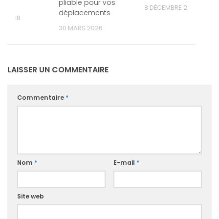
/2)
pliable pour vos
8 DÉCEMBRE 2022
déplacements
ER 2018
30 MARS 2026
LAISSER UN COMMENTAIRE
Commentaire
*
Nom
*
E-mail
*
Site web