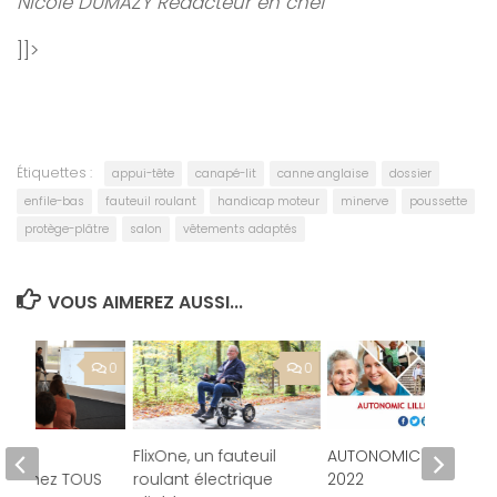
Nicole DUMAZY
Rédacteur en chef
]]>
Étiquettes :
appui-tête
canapé-lit
canne anglaise
dossier
enfile-bas
fauteuil roulant
handicap moteur
minerve
poussette
protège-plâtre
salon
vêtements adaptés
VOUS AIMEREZ AUSSI...
0
0
e de
FlixOne, un fauteuil
AUTONOMIC LILLE
re chez TOUS
roulant électrique
2022