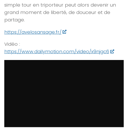
simple tour en triporteur peut alors devenir un
grand moment de liberté, de douceur et de
partage.
https://avelosansage.fr/
Vidéo :
https://www.dailymotion.com/video/x9njgc6