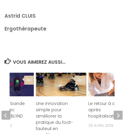
Astrid CLUIS
Ergothérapeute
VOUS AIMEREZ AUSSI...
1
0
z une bande
Une innovation
Le retour à domicile
ée avec
simple pour
après
ation BLYND
améliorer la
hospitalisation
pratique du foot-
ER 2022
25 AVRIL 2019
fauteuil en