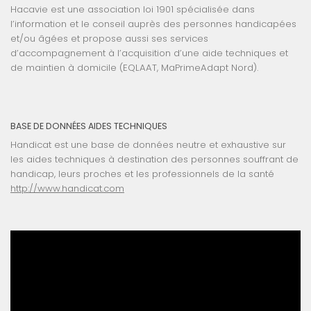
Hacavie est une association loi 1901 spécialisée dans
l’information et le conseil auprès des personnes handicapées
et/ou âgées et propose aussi ses services
d’accompagnement à l’acquisition d’une aide techniques et
de maintien à domicile (EQLAAT, MaPrimeAdapt Nord).
BASE DE DONNÉES AIDES TECHNIQUES
Handicat est une base de données neutre et exhaustive sur
les aides techniques à destination des personnes souffrant de
handicap, leurs proches et les professionnels de la santé
http://www.handicat.com