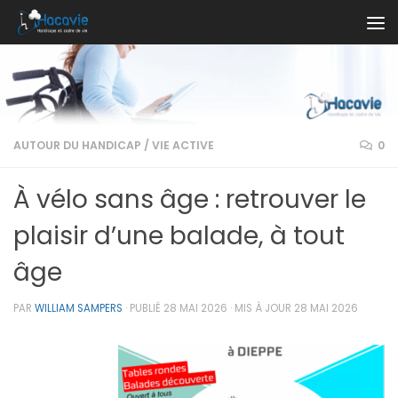
Au dessous du contenu
AUTOUR DU HANDICAP
/
VIE ACTIVE
0
À vélo sans âge : retrouver le
plaisir d’une balade, à tout
âge
PAR
WILLIAM SAMPERS
· PUBLIÉ
28 MAI 2026
· MIS À JOUR
28 MAI 2026