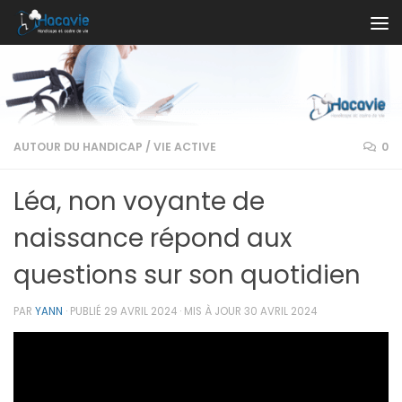
Au dessous du contenu
AUTOUR DU HANDICAP
/
VIE ACTIVE
0
Léa, non voyante de
naissance répond aux
questions sur son quotidien
PAR
YANN
· PUBLIÉ
29 AVRIL 2024
· MIS À JOUR
30 AVRIL 2024