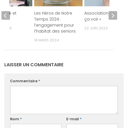
emme et
Les Héros de Notre
Association » Faire
apée
Temps 2024 :
ça voir «
l’engagement pour
ER 2016
22 JUIN 2023
l’habitat des seniors
18 MARS 2024
LAISSER UN COMMENTAIRE
Commentaire
*
Nom
*
E-mail
*