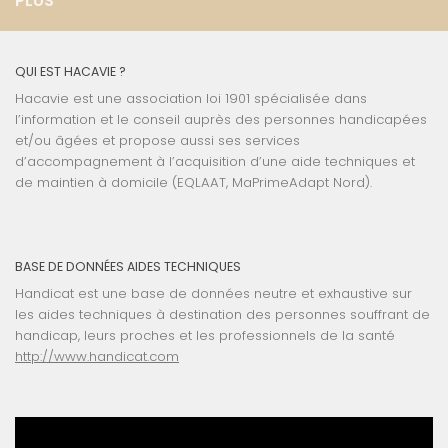
PLUS
QUI EST HACAVIE ?
Hacavie est une association loi 1901 spécialisée dans
l’information et le conseil auprès des personnes handicapées
et/ou âgées et propose aussi ses services
d’accompagnement à l’acquisition d’une aide techniques et
de maintien à domicile (EQLAAT, MaPrimeAdapt Nord).
BASE DE DONNÉES AIDES TECHNIQUES
Handicat est une base de données neutre et exhaustive sur
les aides techniques à destination des personnes souffrant de
handicap, leurs proches et les professionnels de la santé
http://www.handicat.com