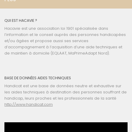
QUI EST HACAVIE ?
Hacavie est une association loi 1901 spécialisée dans
l’information et le conseil auprès des personnes handicapées
et/ou âgées et propose aussi ses services
d’accompagnement à l’acquisition d’une aide techniques et
de maintien à domicile (EQLAAT, MaPrimeAdapt Nord).
BASE DE DONNÉES AIDES TECHNIQUES
Handicat est une base de données neutre et exhaustive sur
les aides techniques à destination des personnes souffrant de
handicap, leurs proches et les professionnels de la santé
http://www.handicat.com