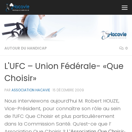
Au dessous du contenu
AUTOUR DU HANDICAP
0
L'UFC – Union Fédérale- «Que
Choisir»
PAR
ASSOCIATION HACAVIE
·
15 DÉCEMBRE 2009
Nous interviewons aujourd’hui M. Robert HOUZE,
Vice-Président, pour connaître son rôle au sein
de l’UFC Que Choisir et plus particulièrement
dans la Commission Santé. Qu’est-ce que l’
Association Que Choisir ?
L’Association
Que Choisir-