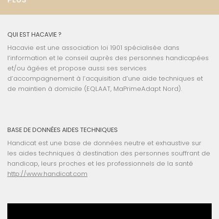
QUI EST HACAVIE ?
Hacavie est une association loi 1901 spécialisée dans
l’information et le conseil auprès des personnes handicapées
et/ou âgées et propose aussi ses services
d’accompagnement à l’acquisition d’une aide techniques et
de maintien à domicile (EQLAAT, MaPrimeAdapt Nord).
BASE DE DONNÉES AIDES TECHNIQUES
Handicat est une base de données neutre et exhaustive sur
les aides techniques à destination des personnes souffrant de
handicap, leurs proches et les professionnels de la santé
http://www.handicat.com