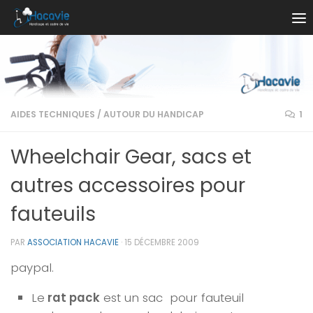
Au dessous du contenu
AIDES TECHNIQUES
/
AUTOUR DU HANDICAP
1
Wheelchair Gear, sacs et
autres accessoires pour
fauteuils
PAR
ASSOCIATION HACAVIE
·
15 DÉCEMBRE 2009
paypal.
Le
rat pack
est un sac pour fauteuil