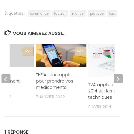
Étiquettes :
commande
fauteuil
manuel
pratique
sac
VOUS AIMEREZ AUSSI...
2
0
rôle
THEIA | Une appli
ronnement
pour prendre vos
TVA application en
.3
médicaments !
2014 sur les aides
R 2012
7 JANVIER 2022
techniques
9 AVRIL 2014
1 RÉPONSE