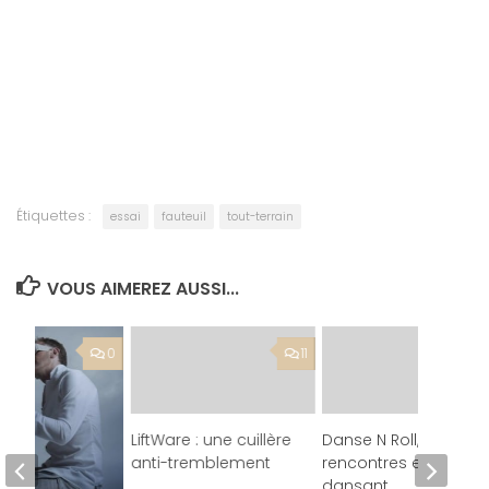
Étiquettes :
essai
fauteuil
tout-terrain
VOUS AIMEREZ AUSSI...
0
11
LiftWare : une cuillère
Danse N Roll,
anti-tremblement
rencontres en
dansant