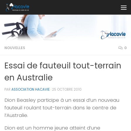
Au dessous du contenu
NOUVELLES
0
Essai de fauteuil tout-terrain
en Australie
PAR
ASSOCIATION HACAVIE
·
25 OCTOBRE 2010
Dion Beasley participe à un essai d’un nouveau
fauteuil roulant tout-terrain dans le centre de
l’Australie.
Dion est un homme jeune atteint d’une