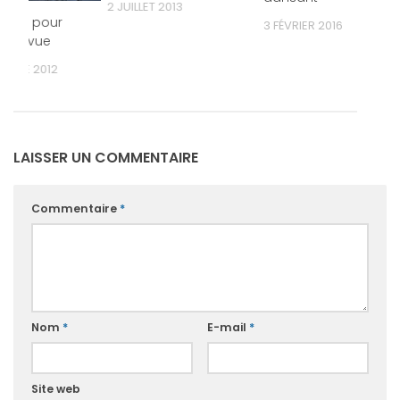
2 JUILLET 2013
ettes pour
3 FÉVRIER 2016
r la vue
EMBRE 2012
LAISSER UN COMMENTAIRE
Commentaire
*
Nom
*
E-mail
*
Site web