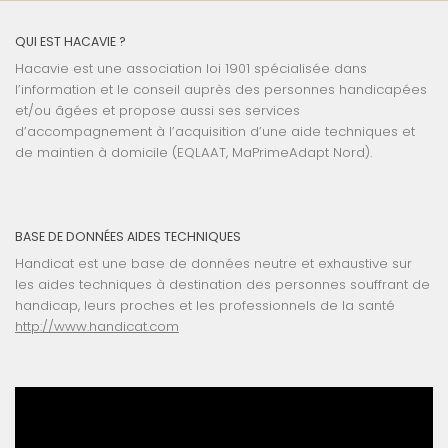
QUI EST HACAVIE ?
Hacavie est une association loi 1901 spécialisée dans
l’information et le conseil auprès des personnes handicapées
et/ou âgées et propose aussi ses services
d’accompagnement à l’acquisition d’une aide techniques et
de maintien à domicile (EQLAAT, MaPrimeAdapt Nord).
BASE DE DONNÉES AIDES TECHNIQUES
Handicat est une base de données neutre et exhaustive sur
les aides techniques à destination des personnes souffrant de
handicap, leurs proches et les professionnels de la santé
http://www.handicat.com