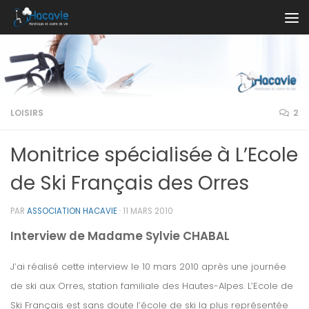
Au dessous du contenu
LOISIRS
2
Monitrice spécialisée à L’Ecole
de Ski Français des Orres
PAR
ASSOCIATION HACAVIE
·
11 MARS 2010
Interview de Madame Sylvie CHABAL
J’ai réalisé cette interview le 10 mars 2010 après une journée
de ski aux Orres, station familiale des Hautes-Alpes. L’Ecole de
Ski Français est sans doute l’école de ski la plus représentée