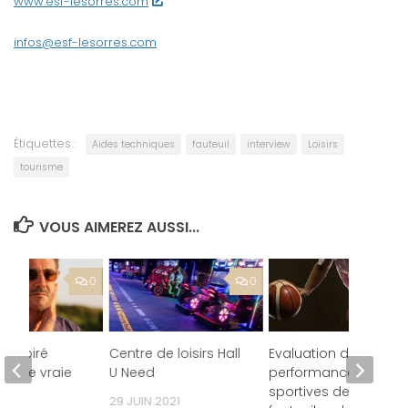
www.esf-lesorres.com
infos@esf-lesorres.com
Étiquettes :
Aides techniques
fauteuil
interview
Loisirs
tourisme
VOUS AIMEREZ AUSSI...
0
0
 inspiré
Centre de loisirs Hall
Evaluation des
stoire vraie
U Need
performances
sportives de votre
2019
29 JUIN 2021