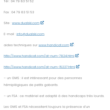
Tél : 04 79 83 51 52
Fax : 04 79 83 51 53
Site :
www.dualski.com
E-mail :
info@dualski.com
aides techniques sur
www.handicat.com
:
http://www.handicat.com/at-num-7824.html
http://www.handicat.com/at-num-15227.html
–
un GMS : il est intéressant pour des personnes
hémiplégiques de petits gabarits.
–
un FSA : ce matériel est adapté à des handicaps très lourds.
Les GMS et FSA nécessitent toujours la présence d’un