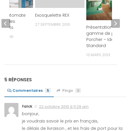
, l’automate
Exosquelette REX
pare les
27 SEPTEMBRE 2010
Présentation de la
ments
gamme de produits
ER 2016
Porcher – Idéal
Standard
13 MARS 2013
5 RÉPONSES
Commentaires
5
Pings
0
falck
22 octobre 2010 à 11:29 am
bonjour,
je voudrais savoir le prix en français,
le délais de livraison , et les frais de port pour la