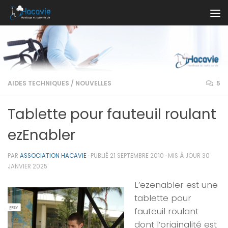
Au dessous du contenu
AIDES TECHNIQUES
/
NOUVELLES
5
Tablette pour fauteuil roulant
ezEnabler
PAR
ASSOCIATION HACAVIE
· PUBLIÉ
21 SEPTEMBRE 2010
· MIS À JOUR
30
JANVIER 2025
L’ezenabler est une
tablette pour
fauteuil roulant
dont l’originalité est