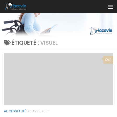
Au dessous du contenu
ÉTIQUETÉ :
VISUEL
2
ACCESSIBILITÉ
26 AVRIL 2010