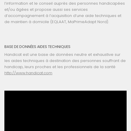
l’information et le conseil auprès des personnes handicapées
et/ou âgées et propose aussi ses services
d’accompagnement à l’acquisition d’une aide techniques et
de maintien à domicile (EQLAAT, MaPrimeAdapt Nord).
BASE DE DONNÉES AIDES TECHNIQUES
Handicat est une base de données neutre et exhaustive sur
les aides techniques à destination des personnes souffrant de
handicap, leurs proches et les professionnels de la santé
http://www.handicat.com