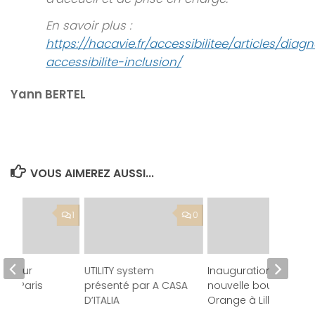
En savoir plus :
https://hacavie.fr/accessibilitee/articles/diagn
accessibilite-inclusion/
Yann BERTEL
VOUS AIMEREZ AUSSI...
1
0
ge sur
UTILITY system
Inauguration de la
ic Paris
présenté par A CASA
nouvelle boutique
tie 1
D’ITALIA
Orange à Lille