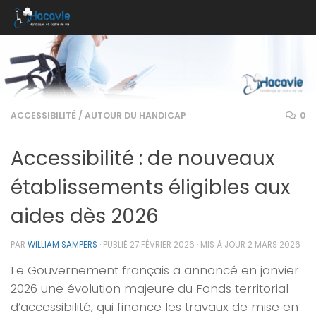
Au dessous du contenu
ACCESSIBILITÉ
/
AUTOUR DU HANDICAP
0
Accessibilité : de nouveaux
établissements éligibles aux
aides dès 2026
PAR
WILLIAM SAMPERS
· PUBLIÉ
27 FÉVRIER 2026
· MIS À JOUR
2 MARS 2026
Le Gouvernement français a annoncé en janvier
2026 une évolution majeure du
Fonds territorial
d’accessibilité
, qui finance les travaux de mise en