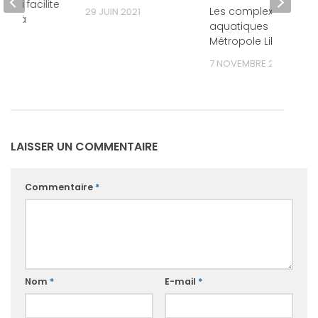
f qui facilite
Les complexes
29 JUIN 2021
tien à
aquatiques de la
e
Métropole Lilloise
25
7 NOVEMBRE 2013
LAISSER UN COMMENTAIRE
Commentaire
*
Nom
*
E-mail
*