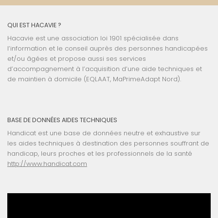
QUI EST HACAVIE ?
Hacavie est une association loi 1901 spécialisée dans
l’information et le conseil auprès des personnes handicapées
et/ou âgées et propose aussi ses services
d’accompagnement à l’acquisition d’une aide techniques et
de maintien à domicile (EQLAAT, MaPrimeAdapt Nord).
BASE DE DONNÉES AIDES TECHNIQUES
Handicat est une base de données neutre et exhaustive sur
les aides techniques à destination des personnes souffrant de
handicap, leurs proches et les professionnels de la santé
http://www.handicat.com