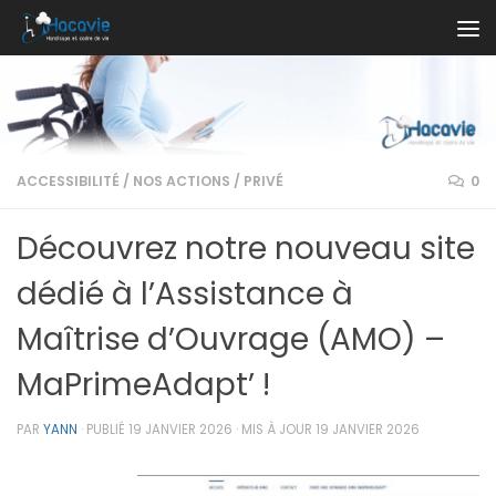
Au dessous du contenu
ACCESSIBILITÉ
/
NOS ACTIONS
/
PRIVÉ
0
Découvrez notre nouveau site
dédié à l’Assistance à
Maîtrise d’Ouvrage (AMO) –
MaPrimeAdapt’ !
PAR
YANN
· PUBLIÉ
19 JANVIER 2026
· MIS À JOUR
19 JANVIER 2026