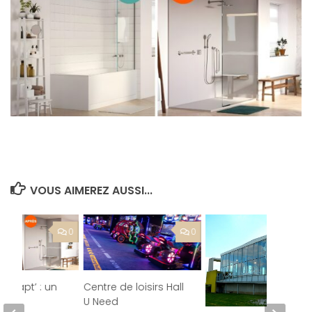
VOUS AIMEREZ AUSSI...
0
0
Adapt’ : un
Centre de loisirs Hall
s, un
U Need