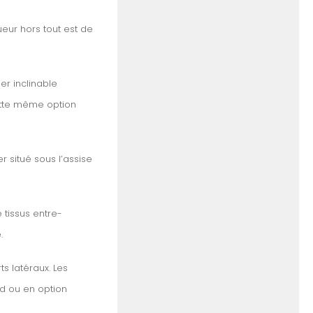
ueur hors tout est de
er inclinable
cette même option
r situé sous l’assise
 tissus entre-
.
ts latéraux. Les
rd ou en option