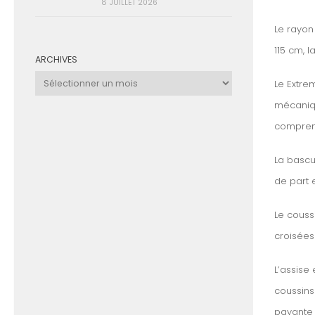
8 JUILLET 2026
Le rayon
115 cm, l
ARCHIVES
Archives
Le Extre
mécaniqu
comprend
La bascul
de part e
Le couss
croisées
L’assise 
coussins
payante 