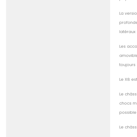
La versi
profonde
latéraux
Les accou
amovible
toujours
Le X8 es
Le châssi
chocs ma
possible
Le châss