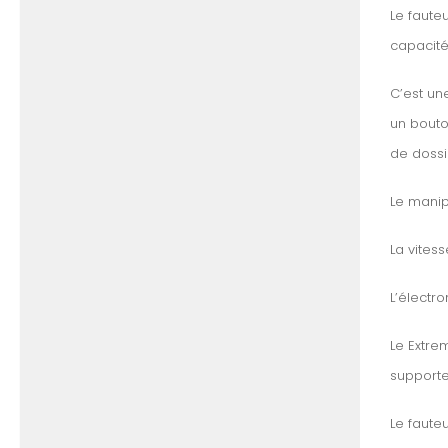
Le faute
capacité 
C’est une
un bouto
de dossi
Le manip
La vites
L’électro
Le Extrem
supporte
Le fauteu