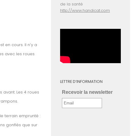
de la santé
http://www.handicat.com
 en cours. Il n’y a
es avec les roues
LETTRE D’INFORMATION
s avant. Les 4 roues
Recevoir la newsletter
crampons.
de terrain emprunté :
ns gonflés que sur