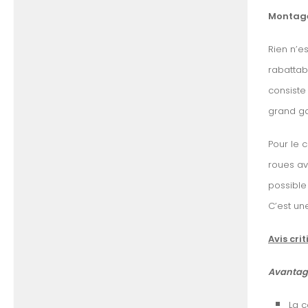
Montage
Rien n’e
rabattabl
consiste 
grand ga
Pour le 
roues av
possible
C’est une
Avis cri
Avantag
La c