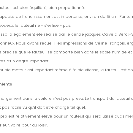
auteuil est bien équilibré, bien proportionné.
apacité de franchissement est importante, environ de 15 cm. Par te
boueux, le fauteuil ne «
s’enlise
» pas.
ssai a également été réalisé par le centre jacques Calvé à Berck-S
onneux. Nous avons recueilli les impressions de Céline François, er
 précise que le fauteuil se comporte bien dans le sable humide et
es d’un degré important.
ouple moteur est important même à faible vitesse, le fauteuil est don
nients
hargement dans la voiture n’est pas prévu. Le transport du fauteuil 
t pas facile vu qu’il doit être chargé tel quel.
prix est relativement élevé pour un fauteuil qui sera utilisé quasim
rieur, voire pour du loisir.