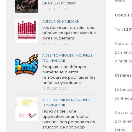
Icare.
Le SKEED d’Eppur
29 JUILLET 2026
Conditio
AUTOUR DU HANDICAP
Les donneurs de voix : ces
Tarif 201
bénévoles qui font vivre les
livres autrement
Version 
22 JUILLET 2026
pas enco
AIDES TECHNIQUES
/
NOUVELLE
directric
TECHNOLOGIE
Poppins : une thérapie
numérique bientôt
Critères
remboursée pour aider les
enfants dyslexiques
15 JUILLET 2026
Le faute
sont équ
AIDES TECHNIQUES
/
NOUVELLE
TECHNOLOGIE
Handivisible : une
Il est i
application pour faciliter
par exem
l’accueil des personnes en
situation de handicap
route.