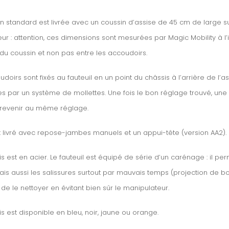
on standard est livrée avec un coussin d’assise de 45 cm de large 
ur : attention, ces dimensions sont mesurées par Magic Mobility à l’i
 du coussin et non pas entre les accoudoirs.
doirs sont fixés au fauteuil en un point du châssis à l’arrière de l’ass
s par un système de mollettes. Une fois le bon réglage trouvé, un
 revenir au même réglage.
t livré avec repose-jambes manuels et un appui-tête (version AA2).
s est en acier. Le fauteuil est équipé de série d’un carénage : il per
is aussi les salissures surtout par mauvais temps (projection de bou
 de le nettoyer en évitant bien sûr le manipulateur.
is est disponible en bleu, noir, jaune ou orange.