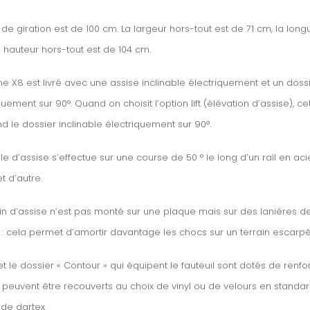
 de giration est de 100 cm. La largeur hors-tout est de 71 cm, la long
a hauteur hors-tout est de 104 cm.
me X8 est livré avec une assise inclinable électriquement et un dossi
ement sur 90°. Quand on choisit l’option lift (élévation d’assise), 
 le dossier inclinable électriquement sur 90°.
e d’assise s’effectue sur une course de 50 ° le long d’un rail en acie
t d’autre.
in d’assise n’est pas monté sur une plaque mais sur des lanières de
 : cela permet d’amortir davantage les chocs sur un terrain escarpé
et le dossier «
Contour
» qui équipent le fauteuil sont dotés de renfor
 peuvent être recouverts au choix de vinyl ou de velours en standa
de dartex.