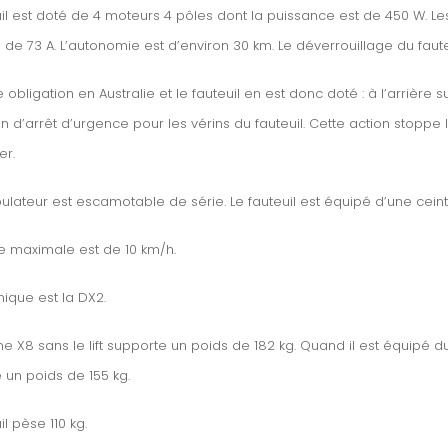
uil est doté de 4 moteurs 4 pôles dont la puissance est de 450 W. Le
de 73 A. L’autonomie est d’environ 30 km. Le déverrouillage du fauteu
 obligation en Australie et le fauteuil en est donc doté : à l’arrière s
n d’arrêt d’urgence pour les vérins du fauteuil. Cette action stoppe l
er.
ulateur est escamotable de série. Le fauteuil est équipé d’une ceint
se maximale est de 10 km/h.
nique est la DX2.
e X8 sans le lift supporte un poids de 182 kg. Quand il est équipé du li
 un poids de 155 kg.
il pèse 110 kg.