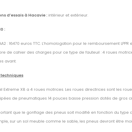
ns d’essais à Hacavie :
intérieur et extérieur.
0 :
AA2 : 16470 euros TTC. L’homologation pour le remboursement LPPR est
re de cahier des charges pour ce type de fauteuil : 4 roues motric
es avant.
 techniques
uil Extreme X8 a 4 roues motrices. Les roues directrices sont les roue
ipées de pneumatiques 14 pouces basse pression dotés de gros 
mportant que le gonflage des pneus soit modifié en fonction du type 
ple, sur un sol meuble comme le sable, les pneus devront être moi