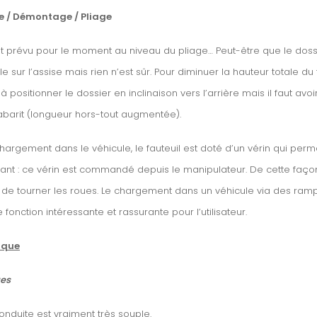
 / Démontage / Pliage
st prévu pour le moment au niveau du pliage… Peut-être que le dossi
e sur l’assise mais rien n’est sûr. Pour diminuer la hauteur totale du 
à positionner le dossier en inclinaison vers l’arrière mais il faut avo
barit (longueur hors-tout augmentée).
chargement dans le véhicule, le fauteuil est doté d’un vérin qui per
ant : ce vérin est commandé depuis le manipulateur. De cette façon, 
 de tourner les roues. Le chargement dans un véhicule via des rampes
 fonction intéressante et rassurante pour l’utilisateur.
tique
es
onduite est vraiment très souple.