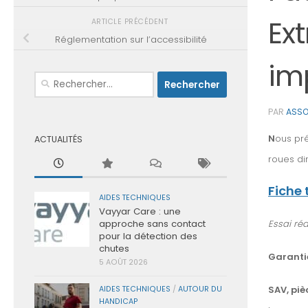
Ex
ARTICLE PRÉCÉDENT
Réglementation sur l’accessibilité
im
Rechercher :
PAR
ASSO
N
ous pré
ACTUALITÉS
roues di
Fiche
AIDES TECHNIQUES
Vayyar Care : une
Essai réa
approche sans contact
pour la détection des
chutes
Garanti
5 AOÛT 2026
SAV, piè
AIDES TECHNIQUES
/
AUTOUR DU
HANDICAP