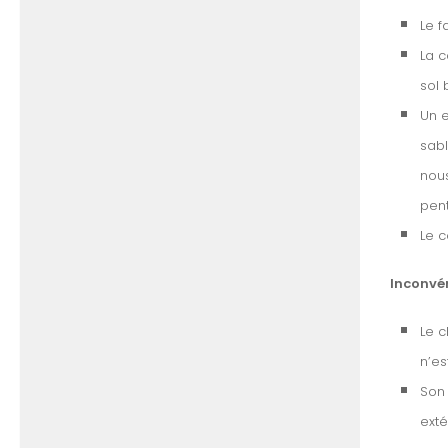
Le f
La c
sol 
Un e
sabl
nous
pent
Le c
Inconvé
Le c
n’es
Son 
exté