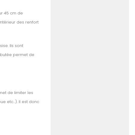
sur 45 cm de
ntérieur des renfort
ise. Ils sont
e butée permet de
met de limiter les
e etc…). Il est donc