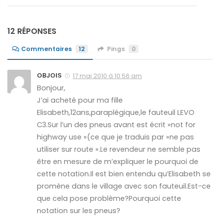
12 RÉPONSES
Commentaires
12
Pings
0
OBJOIS
17 mai 2010 à 10:56 am
Bonjour,
J’ai acheté pour ma fille
Elisabeth,12ans,paraplégique,le fauteuil LEVO
C3.Sur l’un des pneus avant est écrit »not for
highway use »(ce que je traduis par »ne pas
utiliser sur route ».Le revendeur ne semble pas
être en mesure de m’expliquer le pourquoi de
cette notation.Il est bien entendu qu’Elisabeth se
promène dans le village avec son fauteuil.Est-ce
que cela pose problème?Pourquoi cette
notation sur les pneus?