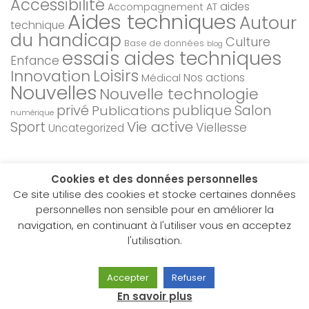
Accessibilité
aides
Accompagnement AT
Aides techniques
Autour
technique
du handicap
Culture
Base de données
blog
essais aides techniques
Enfance
Loisirs
Innovation
Nos actions
Médical
Nouvelles
Nouvelle technologie
privé
Salon
Publications
publique
numérique
Sport
Vie active
Viellesse
Uncategorized
Cookies et des données personnelles
Ce site utilise des cookies et stocke certaines données
personnelles non sensible pour en améliorer la
navigation, en continuant à l'utiliser vous en acceptez
Hacavie © 2026. Tous droits réservés.
l'utilisation.
Fièrement propulsé par
- Conçu par
Allez sur Hueman Pro
Accepter
Refuser
En savoir plus