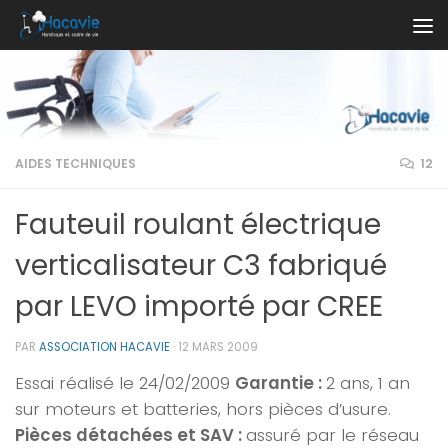
Au dessous du contenu
AIDES TECHNIQUES
12
Fauteuil roulant électrique
verticalisateur C3 fabriqué
par LEVO importé par CREE
PAR
ASSOCIATION HACAVIE
·
12 MARS 2009
Essai réalisé le 24/02/2009
Garantie :
2 ans, 1 an
sur moteurs et batteries, hors pièces d’usure.
Pièces détachées et SAV :
assuré par le réseau