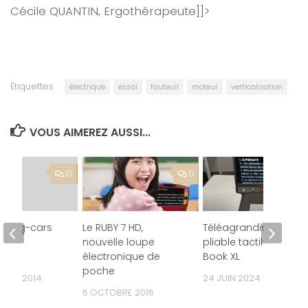
Cécile QUANTIN, Ergothérapeute]]>
Étiquettes :
électrique
essai
fauteuil
moteur
verticalisation
VOUS AIMEREZ AUSSI...
10
0
mping-cars
Le RUBY 7 HD,
Téléagrandisseur
gés
nouvelle loupe
pliable tactile Clover
ap
électronique de
Book XL
poche
MBRE 2014
24 JUIN 2024
6 OCTOBRE 2016