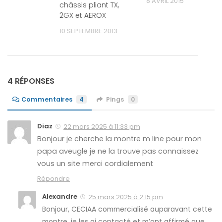
8 AVRIL 2015
e
châssis pliant TX,
2GX et AEROX
024
10 SEPTEMBRE 2013
4 RÉPONSES
Commentaires
4
Pings
0
Diaz
22 mars 2025 à 11:33 pm
Bonjour je cherche la montre m line pour mon
papa aveugle je ne la trouve pas connaissez
vous un site merci cordialement
Répondre
Alexandre
25 mars 2025 à 2:15 pm
Bonjour, CECIAA commercialisé auparavant cette
montre, je les ai contacté et m’ont affirmé que