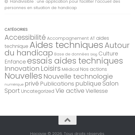
Handivisible : une application pour faciliter l’accueil des
personnes en situation de handicap
CATÉGORIES
Accessibilité
aides
Accompagnement AT
Aides techniques
Autour
technique
du handicap
Culture
Base de données
blog
essais aides techniques
Enfance
Loisirs
Innovation
Nos actions
Médical
Nouvelles
Nouvelle technologie
privé
Salon
Publications
publique
numérique
Sport
Vie active
Viellesse
Uncategorized
Hacavie © 2026. Tous droits réservés.