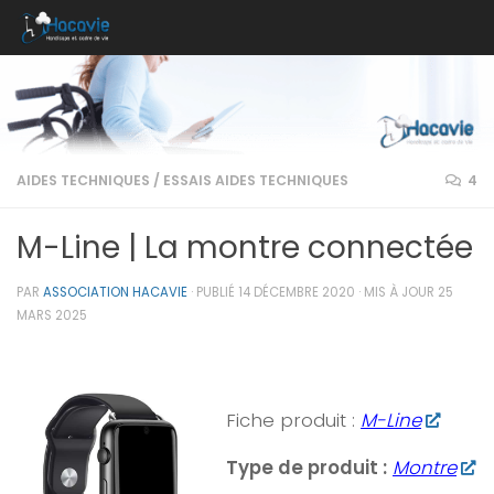
Au dessous du contenu
AIDES TECHNIQUES
/
ESSAIS AIDES TECHNIQUES
4
M-Line | La montre connectée
PAR
ASSOCIATION HACAVIE
· PUBLIÉ
14 DÉCEMBRE 2020
· MIS À JOUR
25
MARS 2025
Fiche produit :
M-Line
Type de produit :
Montre