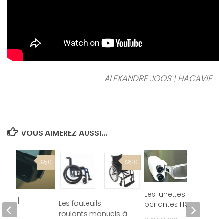
ALEXANDRE JOOS | HACAVIE
VOUS AIMEREZ AUSSI...
0
10
Les lunettes
 Hiru |
Les fauteuils
parlantes HORUS
nde
roulants manuels à