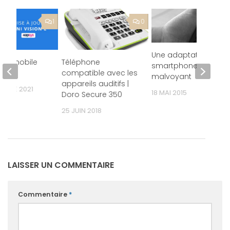
1
0
Une adaptation
one mobile
Téléphone
smartphone pour
on 2
compatible avec les
malvoyant
appareils auditifs |
EMBRE 2021
18 MAI 2015
Doro Secure 350
25 JUIN 2018
LAISSER UN COMMENTAIRE
Commentaire
*