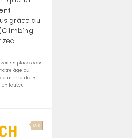
l : quand
ient
ous grâce au
(Climbing
rized
rouvait sa place dans
 notre âge ou
er un mur de 15
 en fauteuil
0