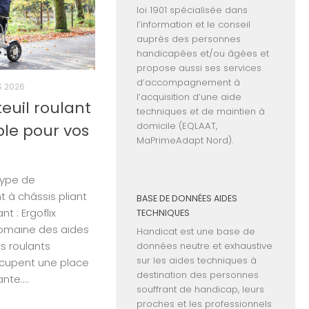
loi 1901 spécialisée dans
l’information et le conseil
auprès des personnes
handicapées et/ou âgées et
propose aussi ses services
d’accompagnement à
 2026
l’acquisition d’une aide
teuil roulant
techniques et de maintien à
domicile (EQLAAT,
ble pour vos
MaPrimeAdapt Nord).
 Type de
nt à châssis pliant
BASE DE DONNÉES AIDES
t : Ergoflix
TECHNIQUES
domaine des aides
Handicat est une base de
ls roulants
données neutre et exhaustive
sur les aides techniques à
ccupent une place
destination des personnes
te....
souffrant de handicap, leurs
proches et les professionnels