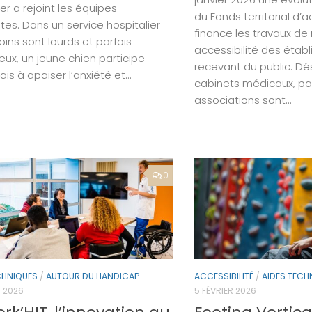
ier a rejoint les équipes
du Fonds territorial d’ac
tes. Dans un service hospitalier
finance les travaux de
oins sont lourds et parfois
accessibilité des étab
eux, un jeune chien participe
recevant du public. Dé
s à apaiser l’anxiété et...
cabinets médicaux, pa
associations sont...
0
CHNIQUES
/
AUTOUR DU HANDICAP
ACCESSIBILITÉ
/
AIDES TECH
R 2026
5 FÉVRIER 2026