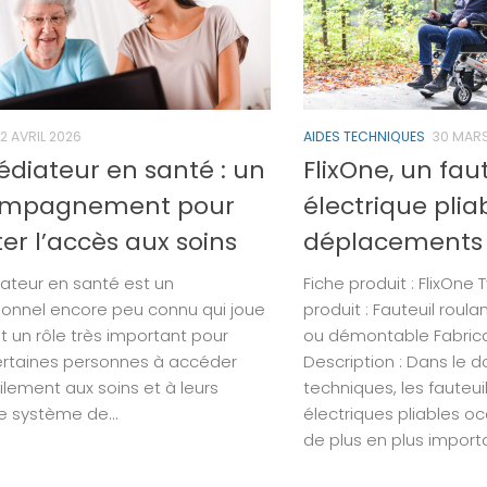
2 AVRIL 2026
AIDES TECHNIQUES
30 MARS
édiateur en santé : un
FlixOne, un fau
mpagnement pour
électrique plia
iter l’accès aux soins
déplacements
ateur en santé est un
Fiche produit : FlixOne
ionnel encore peu connu qui joue
produit : Fauteuil roula
t un rôle très important pour
ou démontable Fabrican
ertaines personnes à accéder
Description : Dans le 
ilement aux soins et à leurs
techniques, les fauteui
Le système de...
électriques pliables o
de plus en plus importan