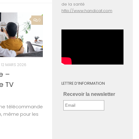
de la santé
http://www.handicat.com
0
12 MARS 2026
e –
e TV
LETTRE D’INFORMATION
Recevoir la newsletter
 une télécommande
le, même pour les