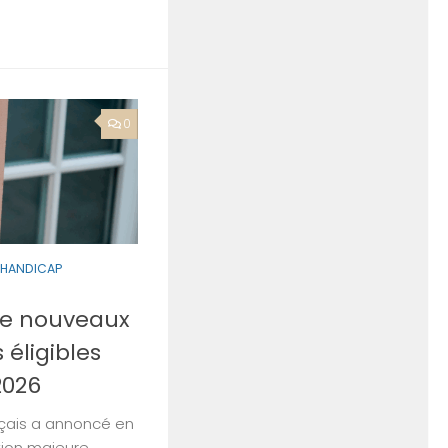
0
 HANDICAP
 de nouveaux
éligibles
2026
çais a annoncé en
tion majeure