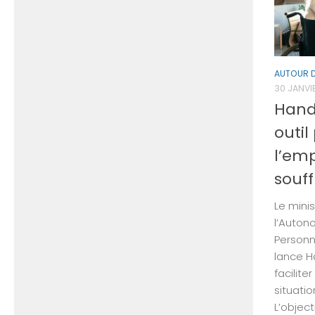
AUTOUR 
30 JANVI
Hand
outi
l’em
souf
Le minis
l’Auton
Person
lance H
facilite
situati
L’object