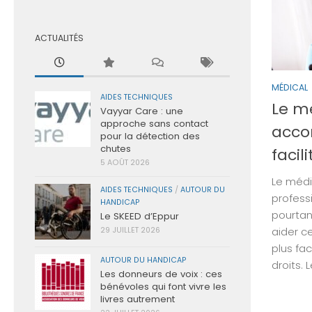
ACTUALITÉS
MÉDICAL
AIDES TECHNIQUES
Le m
Vayyar Care : une
approche sans contact
acco
pour la détection des
chutes
facil
5 AOÛT 2026
Le médi
AIDES TECHNIQUES
/
AUTOUR DU
profess
HANDICAP
pourtan
Le SKEED d’Eppur
aider c
29 JUILLET 2026
plus fac
AUTOUR DU HANDICAP
droits. 
Les donneurs de voix : ces
bénévoles qui font vivre les
livres autrement