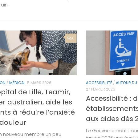
rain.
0
ION
/
MÉDICAL
5 MARS 2026
ACCESSIBILITÉ
/
AUTOUR DU
27 FÉVRIER 2026
ôpital de Lille, Teamir,
Accessibilité :
r australien, aide les
établissements 
nts à réduire l’anxiété
aux aides dès 
 douleur
Le Gouvernement fran
, un nouveau membre un peu
janvier 2026 une évolu