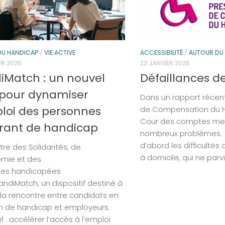
DU HANDICAP
/
VIE ACTIVE
ACCESSIBILITÉ
/
AUTOUR DU
ER 2026
22 JANVIER 2026
iMatch : un nouvel
Défaillances d
l pour dynamiser
Dans un rapport récent
ploi des personnes
de Compensation du H
Cour des comptes met
frant de handicap
nombreux problèmes. E
d’abord les difficultés
tre des Solidarités, de
à domicile, qui ne parvi
omie et des
nes handicapées
andiMatch, un dispositif destiné à
r la rencontre entre candidats en
on de handicap et employeurs.
if : accélérer l’accès à l’emploi