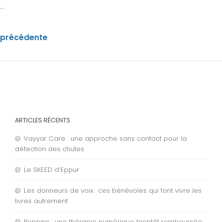
..
 précédente
ARTICLES RÉCENTS
Vayyar Care : une approche sans contact pour la
détection des chutes
Le SKEED d’Eppur
Les donneurs de voix : ces bénévoles qui font vivre les
livres autrement
Poppins : une thérapie numérique bientôt remboursée