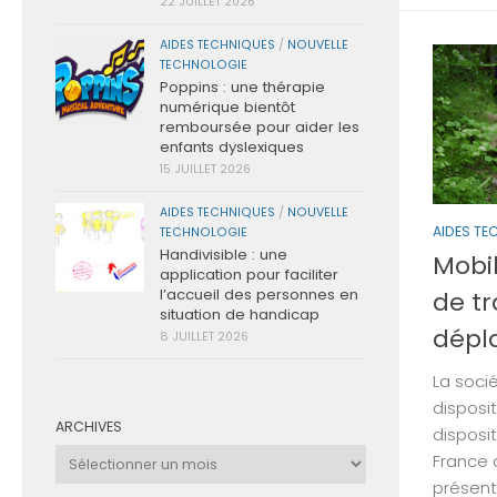
22 JUILLET 2026
AIDES TECHNIQUES
/
NOUVELLE
TECHNOLOGIE
Poppins : une thérapie
numérique bientôt
remboursée pour aider les
enfants dyslexiques
15 JUILLET 2026
AIDES TECHNIQUES
/
NOUVELLE
AIDES TE
TECHNOLOGIE
Handivisible : une
Mobi
application pour faciliter
l’accueil des personnes en
de tr
situation de handicap
dépl
8 JUILLET 2026
La soci
disposit
ARCHIVES
disposit
Archives
France d
présent