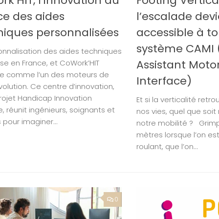
k’HIT, l’innovation au
Footing Vertica
ce des aides
l’escalade dev
niques personnalisées
accessible à t
système CAMI 
onnalisation des aides techniques
Assistant Moto
se en France, et CoWork’HIT
e comme l’un des moteurs de
Interface)
volution. Ce centre d’innovation,
rojet Handicap Innovation
Et si la verticalité ret
re, réunit ingénieurs, soignants et
nos vies, quel que soit
 pour imaginer...
notre mobilité ? Grimp
mètres lorsque l’on est
roulant, que l’on...
0