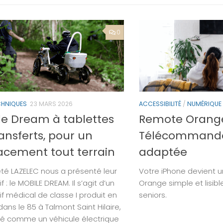
0
CHNIQUES
23 MARS 2026
ACCESSIBILITÉ
/
NUMÉRIQUE
le Dream à tablettes
Remote Orang
ansferts, pour un
Télécommand
acement tout terrain
adaptée
été LAZELEC nous a présenté leur
Votre iPhone devient
if : le MOBILE DREAM. Il s’agit d’un
Orange simple et lisib
if médical de classe I produit en
seniors.
ans le 85 à Talmont Saint Hilaire,
é comme un véhicule électrique