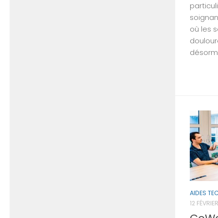
particul
soignan
où les s
doulour
désormai
AIDES TE
12 FÉVRIE