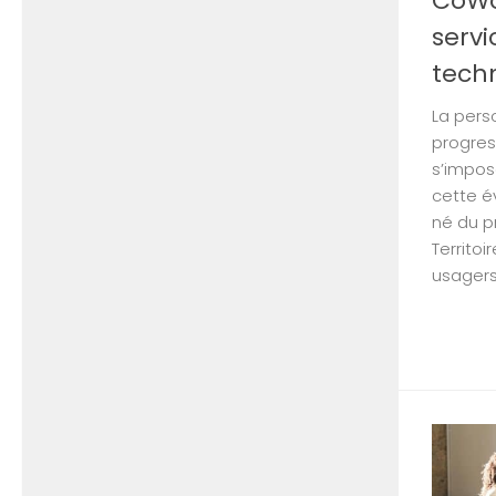
CoWor
servi
tech
La pers
progres
s’impos
cette é
né du p
Territoi
usagers