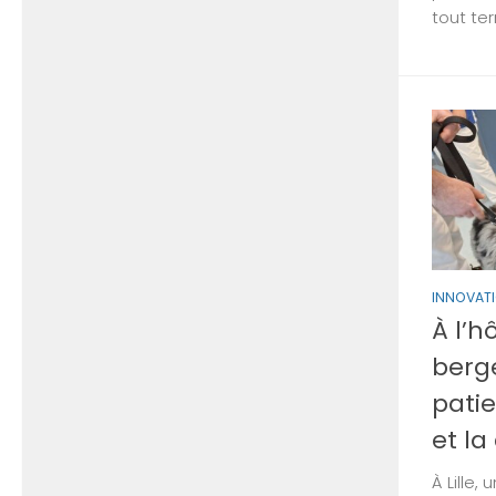
tout ter
INNOVAT
À l’h
berge
patie
et la
À Lille