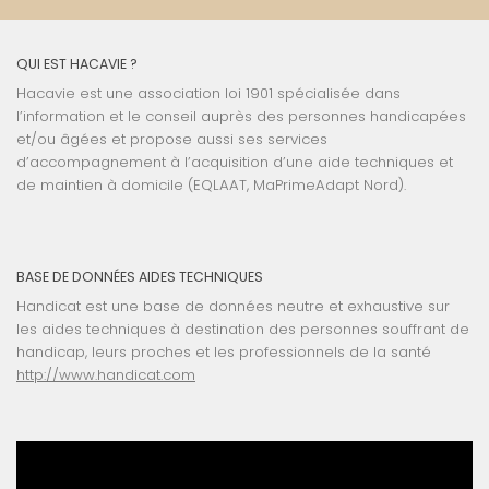
QUI EST HACAVIE ?
Hacavie est une association loi 1901 spécialisée dans
l’information et le conseil auprès des personnes handicapées
et/ou âgées et propose aussi ses services
d’accompagnement à l’acquisition d’une aide techniques et
de maintien à domicile (EQLAAT, MaPrimeAdapt Nord).
BASE DE DONNÉES AIDES TECHNIQUES
Handicat est une base de données neutre et exhaustive sur
les aides techniques à destination des personnes souffrant de
handicap, leurs proches et les professionnels de la santé
http://www.handicat.com