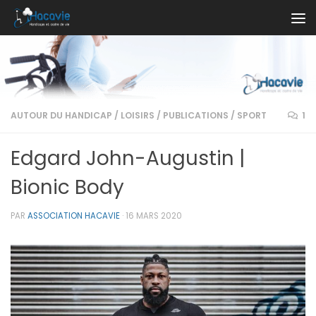
Au dessous du contenu
AUTOUR DU HANDICAP
/
LOISIRS
/
PUBLICATIONS
/
SPORT
1
Edgard John-Augustin |
Bionic Body
PAR
ASSOCIATION HACAVIE
·
16 MARS 2020