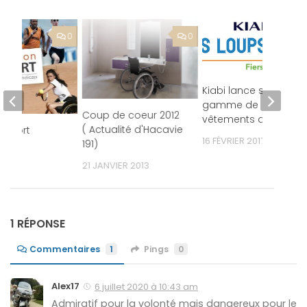
0
0
Kiabi lance sa
gamme de
Coup de coeur 2012
vêtements adaptés
( Actualité d'Hacavie
 sport
16 FÉVRIER 2017
191)
R 2016
21 JANVIER 2013
1 RÉPONSE
Commentaires
1
Pings
0
Alex17
6 juillet 2020 à 10:43 am
Admiratif pour la volonté mais dangereux pour le