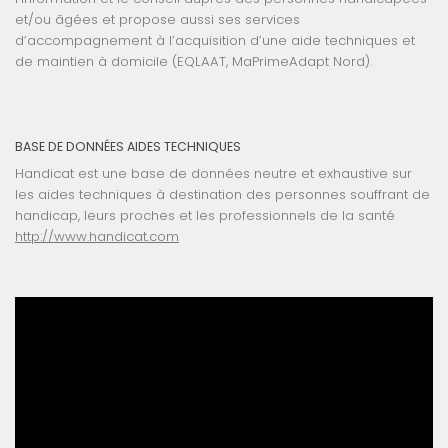
et/ou âgées et propose aussi ses services
d’accompagnement à l’acquisition d’une aide techniques et
de maintien à domicile (EQLAAT, MaPrimeAdapt Nord).
BASE DE DONNÉES AIDES TECHNIQUES
Handicat est une base de données neutre et exhaustive sur
les aides techniques à destination des personnes souffrant de
handicap, leurs proches et les professionnels de la santé
http://www.handicat.com