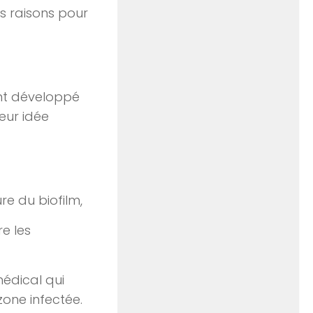
es raisons pour
nt développé
Leur idée
re du biofilm,
re les
médical qui
zone infectée.