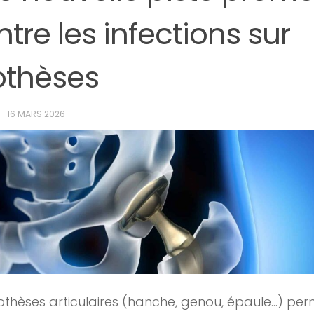
tre les infections sur
othèses
N
·
16 MARS 2026
othèses articulaires (hanche, genou, épaule…) per