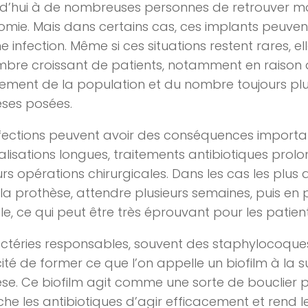
d’hui à de nombreuses personnes de retrouver mob
mie. Mais dans certains cas, ces implants peuven
e infection. Même si ces situations restent rares, e
bre croissant de patients, notamment en raison
issement de la population et du nombre toujours p
ses posées.
fections peuvent avoir des conséquences importan
alisations longues, traitements antibiotiques prolo
rs opérations chirurgicales. Dans les cas les plus diff
r la prothèse, attendre plusieurs semaines, puis en
le, ce qui peut être très éprouvant pour les patient
ctéries responsables, souvent des staphylocoques
té de former ce que l’on appelle un biofilm à la s
se. Ce biofilm agit comme une sorte de bouclier p
e les antibiotiques d’agir efficacement et rend l