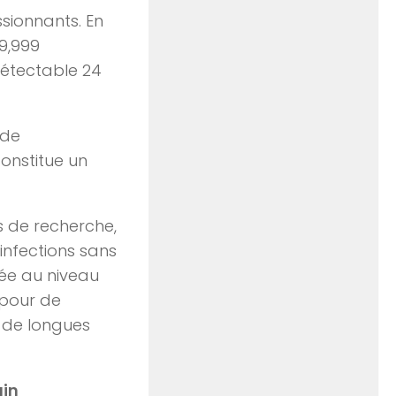
ssionnants. En
99,999
détectable 24
 de
onstitue un
s de recherche,
infections sans
lée au niveau
 pour de
t de longues
ain