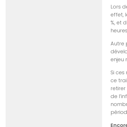
Lors d
effet,
%, et 
heures
Autre 
dévelo
enjeu 
Si ces
ce tra
retire
de l’i
nombre
périod
Encore