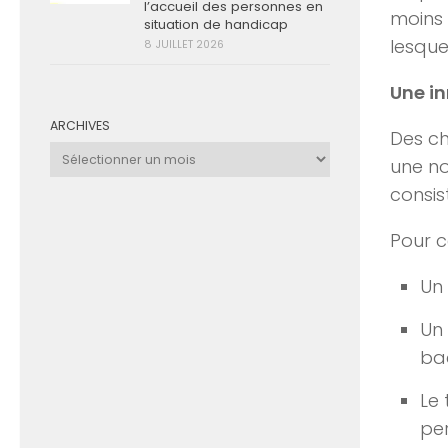
l’accueil des personnes en
moins 
situation de handicap
lesquel
8 JUILLET 2026
Une i
ARCHIVES
Des c
Archives
une no
consis
Pour c
Un 
Un 
bac
Le 
per