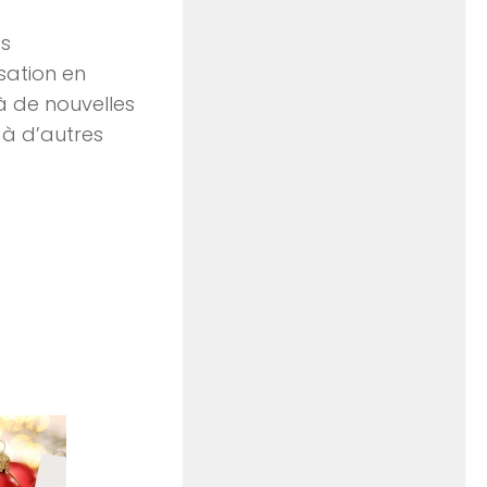
es
sation en
à de nouvelles
t à d’autres
0