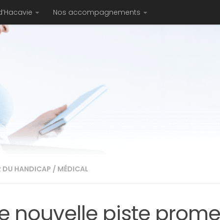
d’Hacavie
Nos accompagnements
 DU HANDICAP
/
MÉDICAL
e nouvelle piste prome