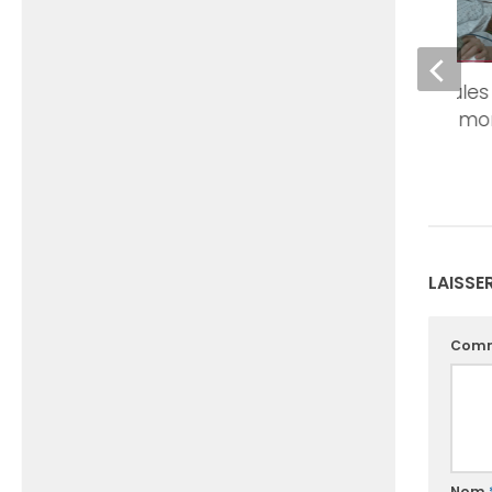
Greffe des épaules
bras : première mo
Lyon
23 FÉVRIER 2021
LAISSE
Comm
Nom