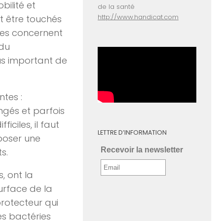
ilité et
de la santé
http://www.handicat.com
t être touchés
lles concernent
 du
lus important de
tes :
ngés et parfois
iciles, il faut
LETTRE D’INFORMATION
 poser une
Recevoir la newsletter
s.
, ont la
urface de la
rotecteur qui
es bactéries