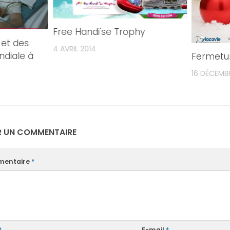
Free Handi'se Trophy
 et des
4 AVRIL 2014
ndiale à
Fermetu
16 DÉCEMBR
R UN COMMENTAIRE
entaire
*
*
E-mail
*