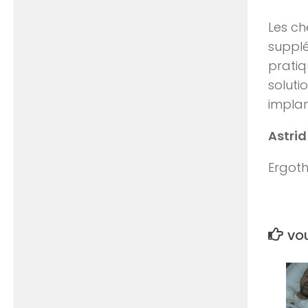
Les ch
supplé
pratiq
soluti
implan
Astrid
Ergot
VOU