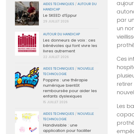
aujour
AIDES TECHNIQUES
/
AUTOUR DU
HANDICAP
autono
Le SKEED d’Eppur
par un
29 JUILLET 2026
un nom
AUTOUR DU HANDICAP
vieill
Les donneurs de voix : ces
prothè
bénévoles qui font vivre les
livres autrement
22 JUILLET 2026
Ces in
hospit
AIDES TECHNIQUES
/
NOUVELLE
plusieu
TECHNOLOGIE
Poppins : une thérapie
retire
numérique bientôt
remboursée pour aider les
nouvel
enfants dyslexiques
15 JUILLET 2026
Les ba
capaci
AIDES TECHNIQUES
/
NOUVELLE
TECHNOLOGIE
prothè
Handivisible : une
empêch
application pour faciliter