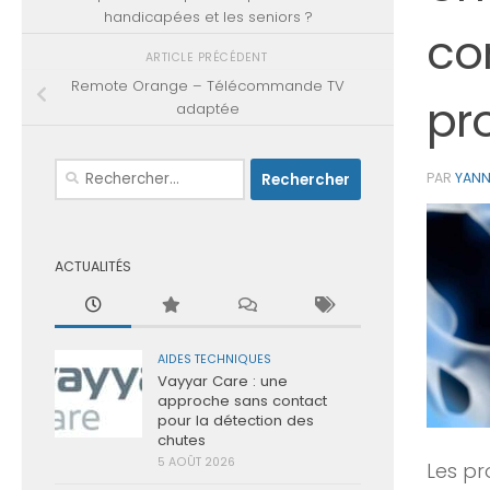
handicapées et les seniors ?
con
ARTICLE PRÉCÉDENT
Remote Orange – Télécommande TV
pr
adaptée
Rechercher :
PAR
YAN
ACTUALITÉS
AIDES TECHNIQUES
Vayyar Care : une
approche sans contact
pour la détection des
chutes
5 AOÛT 2026
Les pr