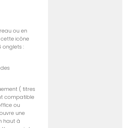
bureau ou en
 cette icône
 onglets :
n des
uement ( titres
ent compatible
ffice ou
 ouvre une
en haut à