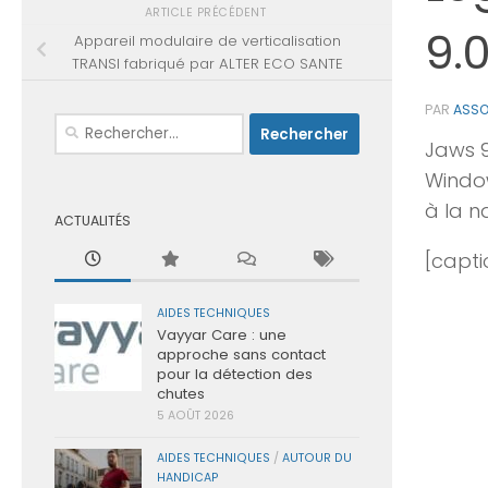
ARTICLE PRÉCÉDENT
9.
Appareil modulaire de verticalisation
TRANSI fabriqué par ALTER ECO SANTE
PAR
ASSO
Rechercher :
Jaws 9
Window
à la n
ACTUALITÉS
[capti
AIDES TECHNIQUES
Vayyar Care : une
approche sans contact
pour la détection des
chutes
5 AOÛT 2026
AIDES TECHNIQUES
/
AUTOUR DU
HANDICAP