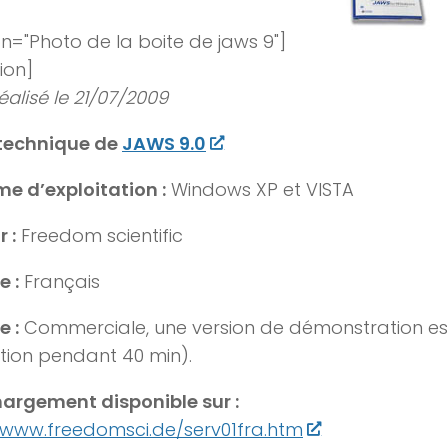
n="Photo de la boite de jaws 9"]
ion]
réalisé le 21/07/2009
 technique de
JAWS 9.0
e d’exploitation :
Windows XP et VISTA
 :
Freedom scientific
 :
Français
e :
Commerciale, une version de démonstration est
sation pendant 40 min).
argement disponible sur :
/www.freedomsci.de/serv01fra.htm