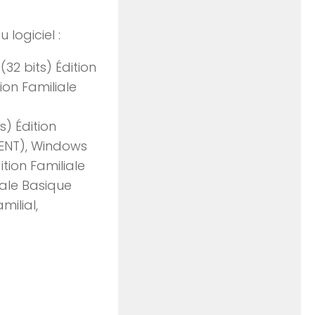
logiciel :
2 bits) Édition
ion Familiale
) Édition
(VENT), Windows
tion Familiale
iale Basique
ilial,