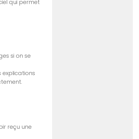
ciel qui permet
ges si on se
s explications
ectement.
oir reçu une