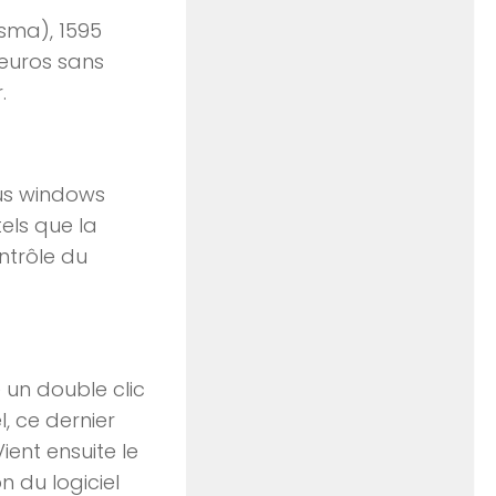
sma), 1595
 euros sans
.
ous windows
els que la
ntrôle du
e un double clic
l, ce dernier
ent ensuite le
n du logiciel