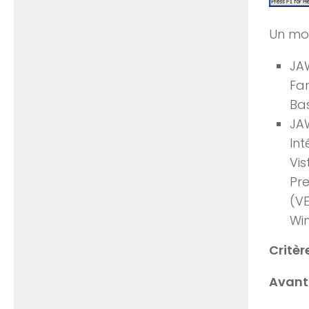
Un mot
JA
Fam
Bas
JAW
Int
Vis
Pre
(VE
Wi
Critèr
Avant