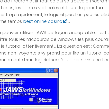
 de l »écran et lit tout ce qui se trouve à l »écran 
hèses, les barres verticales et toute la ponctuatio
e trop rapidement, le logiciel perd un peu les péda
ême temps
best online casino
…
e pouvoir utiliser JAWS de façon acceptable, il est 
tre tous les raccourcis de windows les plus couran
t le tutorial attentivement… La question est : Com
ne non-voyante s »y prend pour lire un tutorial c
onnement d »un logiciel sensé l »aider sans une ti