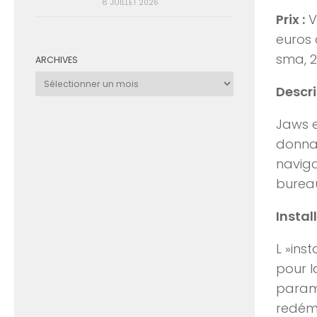
8 JUILLET 2026
Prix :
V
euros 
sma, 2
ARCHIVES
Archives
Descri
Jaws e
donnan
naviga
burea
Instal
L »ins
pour la
paramè
redéma