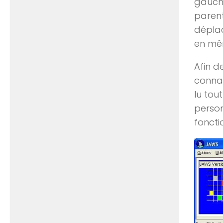
gauche
parent
déplac
en m
Afin d
connaî
lu tou
person
foncti