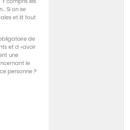
! Y compris les
n… Si on se
les et lit tout
obligatoire de
ts et d »avoir
ment une
oncernant le
erce personne ?