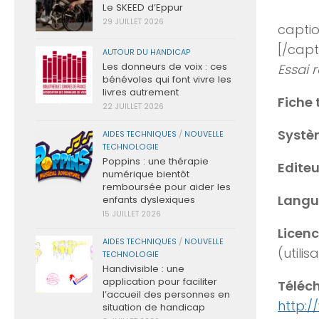
Le SKEED d’Eppur
29 JUILLET 2026
captio
[/capt
AUTOUR DU HANDICAP
Les donneurs de voix : ces
Essai 
bénévoles qui font vivre les
livres autrement
Fiche
22 JUILLET 2026
Systèm
AIDES TECHNIQUES
/
NOUVELLE
TECHNOLOGIE
Poppins : une thérapie
Editeur
numérique bientôt
remboursée pour aider les
Langue
enfants dyslexiques
15 JUILLET 2026
Licenc
AIDES TECHNIQUES
/
NOUVELLE
(utili
TECHNOLOGIE
Handivisible : une
application pour faciliter
Téléch
l’accueil des personnes en
http:/
situation de handicap