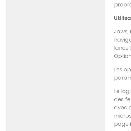
propre
Utilis
Jaws, 
navigu
lance 
Options
Les op
paramè
Le log
des fe
avec d
micros
page i