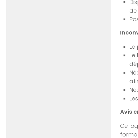
Dis
de 
Pos
Incon
Le 
Le 
dé
Néc
afi
Néc
Les
Avis c
Ce log
format