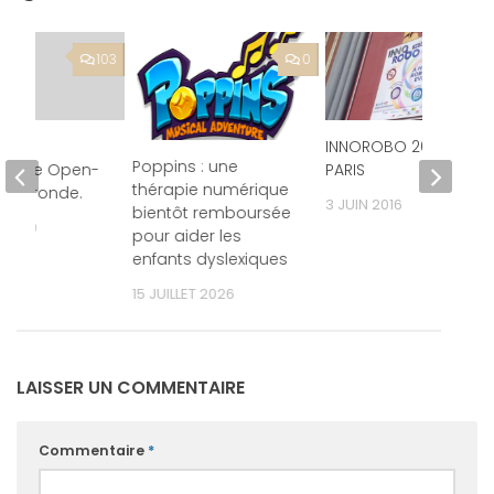
103
0
e
INNOROBO 2016 |
Poppins : une
tique Open-
PARIS
thérapie numérique
tres ronde.
3 JUIN 2016
bientôt remboursée
 2009
pour aider les
enfants dyslexiques
15 JUILLET 2026
LAISSER UN COMMENTAIRE
Commentaire
*