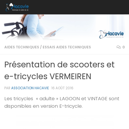
Au dessous du contenu
AIDES TECHNIQUES
/
ESSAIS AIDES TECHNIQUES
0
Présentation de scooters et
e-tricycles VERMEIREN
PAR
ASSOCIATION HACAVIE
·
16 AOÛT 2016
Les tricycles « adulte » LAGOON et VINTAGE sont
disponibles en version E-tricycle.