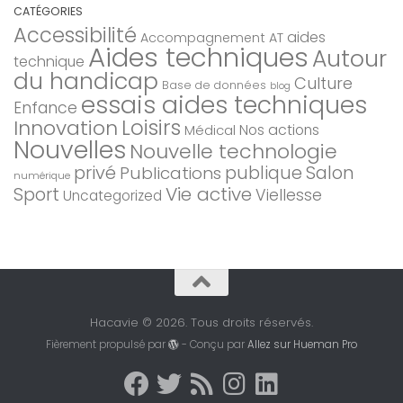
CATÉGORIES
Accessibilité
aides
Accompagnement AT
Aides techniques
Autour
technique
du handicap
Culture
Base de données
blog
essais aides techniques
Enfance
Loisirs
Innovation
Nos actions
Médical
Nouvelles
Nouvelle technologie
privé
Salon
Publications
publique
numérique
Sport
Vie active
Viellesse
Uncategorized
Hacavie © 2026. Tous droits réservés.
Fièrement propulsé par
- Conçu par
Allez sur Hueman Pro