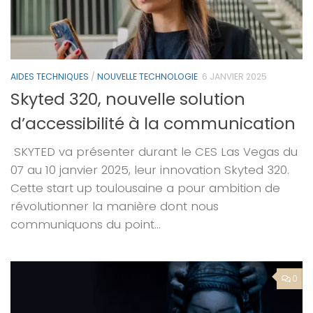
AIDES TECHNIQUES
/
NOUVELLE TECHNOLOGIE
6 JANVIER 2025
Skyted 320, nouvelle solution
d’accessibilité à la communication
SKYTED va présenter durant le CES Las Vegas du
07 au 10 janvier 2025, leur innovation Skyted 320.
Cette start up toulousaine a pour ambition de
révolutionner la manière dont nous
communiquons du point...
0