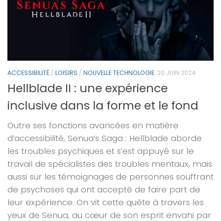
ACCESSIBILITÉ
/
LOISIRS
/
NOUVELLE TECHNOLOGIE
20 JUIN 2024
Hellblade II : une expérience
inclusive dans la forme et le fond
Outre ses fonctions avancées en matière
d’accessibilité, Senua’s Saga : Hellblade aborde
les troubles psychiques et s’est appuyé sur le
travail de spécialistes des troubles mentaux, mais
aussi sur les témoignages de personnes souffrant
de psychoses qui ont accepté de faire part de
leur expérience. On vit cette quête à travers les
yeux de Senua, au cœur de son esprit envahi par