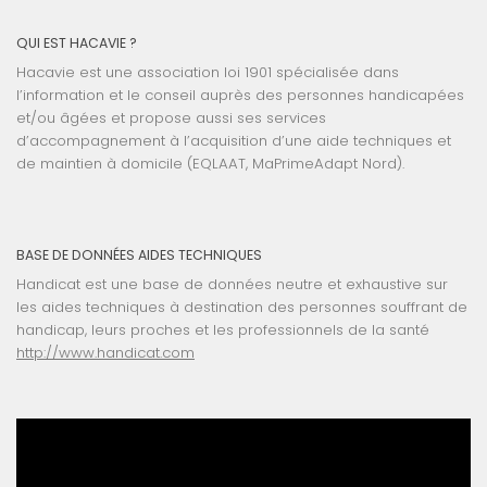
QUI EST HACAVIE ?
Hacavie est une association loi 1901 spécialisée dans
l’information et le conseil auprès des personnes handicapées
et/ou âgées et propose aussi ses services
d’accompagnement à l’acquisition d’une aide techniques et
de maintien à domicile (EQLAAT, MaPrimeAdapt Nord).
BASE DE DONNÉES AIDES TECHNIQUES
Handicat est une base de données neutre et exhaustive sur
les aides techniques à destination des personnes souffrant de
handicap, leurs proches et les professionnels de la santé
http://www.handicat.com