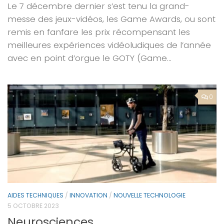
Le 7 décembre dernier s’est tenu la grand-
messe des jeux-vidéos, les Game Awards, ou sont
remis en fanfare les prix récompensant les
meilleures expériences vidéoludiques de l’année
avec en point d’orgue le GOTY (Game...
0
AIDES TECHNIQUES
/
INNOVATION
/
NOUVELLE TECHNOLOGIE
5 OCTOBRE 2023
Neurosciences