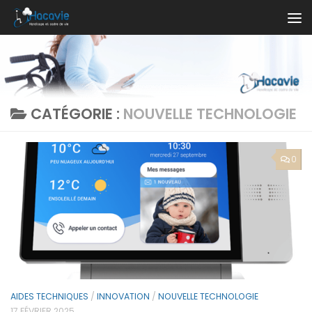
Au dessous du contenu
CATÉGORIE :
NOUVELLE TECHNOLOGIE
0
AIDES TECHNIQUES
/
INNOVATION
/
NOUVELLE TECHNOLOGIE
17 FÉVRIER 2025