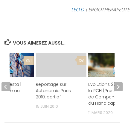
LEO.D
| ERGOTHERAPEUTE
VOUS AIMEREZ AUSSI...
1
1
a Modesta |
Reportage sur
Evolutions 2020 de
turiste au
Autonomic Paris
la PCH (Prestation
orse
2010, partie 1
de Compensation
du Handicap)
19
15 JUIN 2010
11 MARS 2020