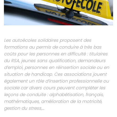
Les autoécoles solidaires proposent des
formations au permis de conduire à très bas
coûts pour les personnes en difficulté : titulaires
du RSA, jeunes sans qualification, demandeurs
d’emploi, personnes en réinsertion sociale ou en
situation de handicap. Ces associations jouent
également un rôle d’insertion professionnelle ou
sociale car divers cours peuvent compléter les
leçons de conduite : alphabétisation, français,
mathématiques, amélioration de la motricité,
gestion du stress,…