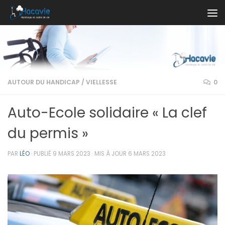
Au dessous du contenu
AUTOUR DU HANDICAP
/
VIELLESSE
0
Auto-Ecole solidaire « La clef
du permis »
PAR
LÉO
· PUBLIÉ
9 MARS 2023
· MIS À JOUR
6 MARS 2023