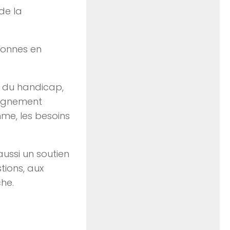
de la
sonnes en
ui du handicap,
mpagnement
hme, les besoins
aussi un soutien
tions, aux
he.