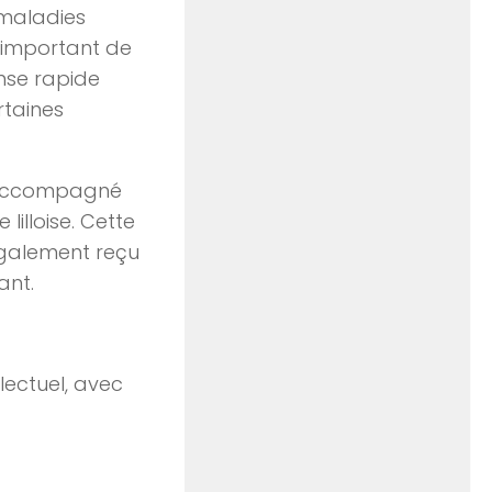
 maladies
t important de
nse rapide
rtaines
jà accompagné
illoise. Cette
également reçu
ant.
lectuel, avec