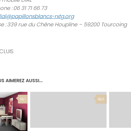
one : 06 31 71 66 73
ial@papillonsblancs-rxtg.org
e : 339 rue du Chêne Houpline – 59200 Tourcoing
 CLUIS
S AIMEREZ AUSSI...
1
6