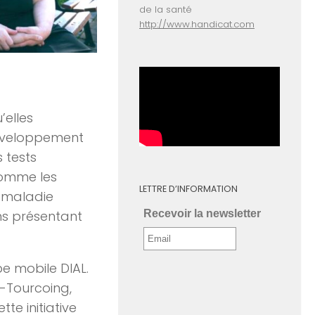
de la santé
http://www.handicat.com
’elles
développement
s tests
comme les
LETTRE D’INFORMATION
a maladie
ns présentant
Recevoir la newsletter
e mobile DIAL.
x-Tourcoing,
tte initiative