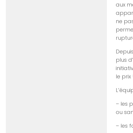
aux ma
appare
ne pas
permet
ruptur
Depuis
plus d
initia
le pri
L’équi
– les 
ou san
– les 