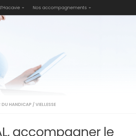
d’Hacavie
Nos accompagnements
 DU HANDICAP
/
VIELLESSE
AL, accompagner le