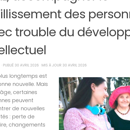
eillissement des perso
ec trouble du dévelo
ellectuel
N
· PUBLIÉ
30 AVRIL 2026
· MIS À JOUR
30 AVRIL 2026
plus longtemps est
nne nouvelle. Mais
’âge, certaines
nnes peuvent
trer de nouvelles
ltés : perte de
re, changements