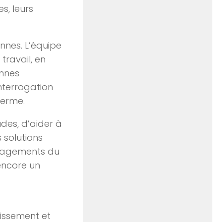
, leurs
onnes. L’équipe
 travail, en
onnes
interrogation
terme.
udes, d’aider à
solutions
énagements du
encore un
lissement et