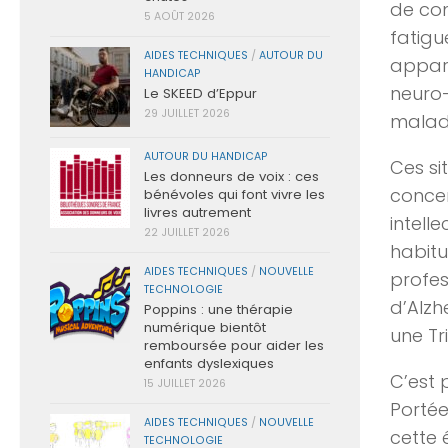
de co
5 AOÛT 2026
fatigu
AIDES TECHNIQUES
/
AUTOUR DU
appari
HANDICAP
neuro
Le SKEED d’Eppur
29 JUILLET 2026
maladi
AUTOUR DU HANDICAP
Ces si
Les donneurs de voix : ces
conce
bénévoles qui font vivre les
livres autrement
intelle
22 JUILLET 2026
habitu
AIDES TECHNIQUES
/
NOUVELLE
profes
TECHNOLOGIE
d’Alzh
Poppins : une thérapie
numérique bientôt
une Tr
remboursée pour aider les
enfants dyslexiques
C’est 
15 JUILLET 2026
Portée
AIDES TECHNIQUES
/
NOUVELLE
cette 
TECHNOLOGIE