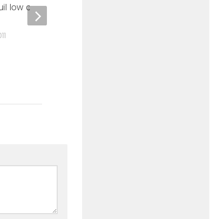
il low cost tout
CARSAT, Caisse d’Assurance
Retraite et de Santé au
Travail
11
21 JUIN 2011