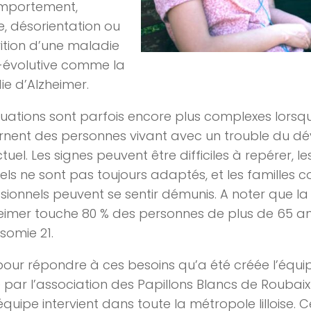
mportement,
e, désorientation ou
tion d’une maladie
-évolutive comme la
e d’Alzheimer.
tuations sont parfois encore plus complexes lorsqu
rnent des personnes vivant avec un trouble du 
ctuel. Les signes peuvent être difficiles à repérer, le
els ne sont pas toujours adaptés, et les familles 
sionnels peuvent se sentir démunis. A noter que l
eimer touche 80 % des personnes de plus de 65 a
isomie 21.
pour répondre à ces besoins qu’a été créée l’équip
 par l’association des Papillons Blancs de Roubai
équipe intervient dans toute la métropole lilloise. Ce