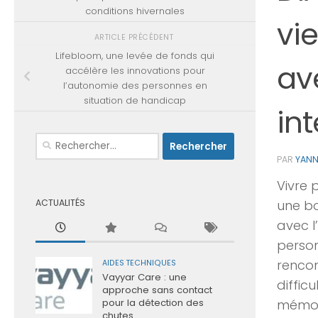
conditions hivernales
vi
ARTICLE PRÉCÉDENT
Lifebloom, une levée de fonds qui
av
accélère les innovations pour
l’autonomie des personnes en
situation de handicap
int
Rechercher :
PAR
YAN
Vivre 
une bo
ACTUALITÉS
avec l
perso
rencon
AIDES TECHNIQUES
Vayyar Care : une
difficu
approche sans contact
mémoi
pour la détection des
chutes