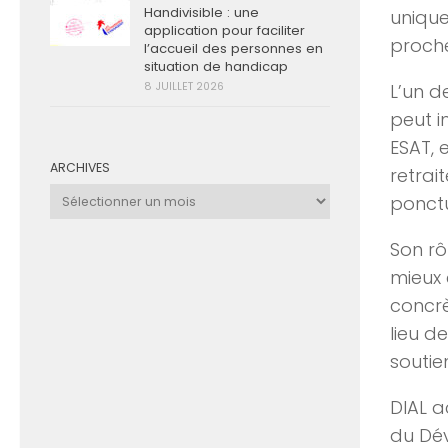
Handivisible : une
uniqu
application pour faciliter
proche
l’accueil des personnes en
situation de handicap
L’un d
8 JUILLET 2026
peut i
ESAT, 
ARCHIVES
retrai
Archives
ponctu
Son rô
mieux
concrè
lieu d
soutie
DIAL 
du Dév